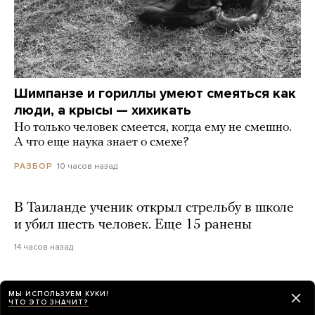
Шимпанзе и гориллы умеют смеяться как
люди, а крысы — хихикать
Но только человек смеется, когда ему не смешно.
А что еще наука знает о смехе?
10 часов назад
РАЗБОР
В Таиланде ученик открыл стрельбу в школе
и убил шесть человек. Еще 15 ранены
14 часов назад
«Нам самим нужны». Трамп —
МЫ ИСПОЛЬЗУЕМ КУКИ!
ЧТО ЭТО ЗНАЧИТ?
о дополнительных ракетах Patriot для