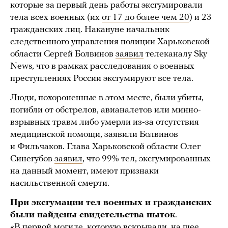
которые за первый день работы эксгумировали
тела всех военных (их
от 17 до более чем 20
) и 23
гражданских лиц. Накануне начальник
следственного управления полиции Харьковской
области Сергей Болвинов
заявил
телеканалу Sky
News, что в рамках расследования о военных
преступлениях России эксгумируют все тела.
Люди, похороненные в этом месте, были убиты,
погибли от обстрелов, авианалетов или минно-
взрывных травм либо умерли из-за отсутствия
медицинской помощи, заявили Болвинов
и Фильчаков. Глава Харьковской области Олег
Синегубов
заявил
, что 99% тел, эксгумированных
на данный момент, имеют признаки
насильственной смерти.
При эксгумации тел военных и гражданских
были найдены свидетельства пыток
.
«В первой могиле, которую вскрывали, на шее