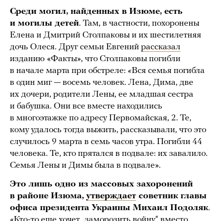
Среди могил, найденных в Изюме, есть
и могилы детей
. Там, в частности, похоронены
Елена и Дмитрий Столпаковы и их шестилетняя
дочь Олеся. Друг семьи Евгений
рассказал
изданию «Факты», что Столпаковы погибли
в начале марта при обстреле:
«
Вся семья погибла
в один миг — восемь человек. Лена, Дима, две
их дочери, родители Лены, ее младшая сестра
и бабушка. Они все вместе находились
в многоэтажке по адресу Первомайская, 2. Те,
кому удалось тогда выжить, рассказывали, что это
случилось 9 марта в семь часов утра. Погибли 44
человека. Те, кто прятался в подвале: их завалило.
Семья Лены и Димы была в подвале».
Это лишь одно из массовых захоронений
в районе Изюма,
утверждает
советник главы
офиса президента Украины Михаил Подоляк
.
«Кто-то еще хочет „заморозить войну“ вместо