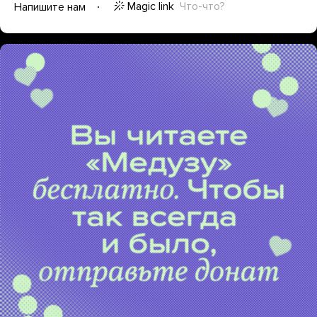
Magic link
Что-что?
Напишите нам