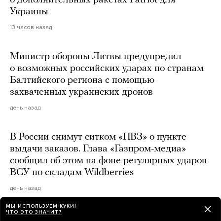
о дополнительных ракетах Patriot для
Украины
13 часов назад
Министр обороны Литвы предупредил
о возможных российских ударах по странам
Балтийского региона с помощью
захваченных украинских дронов
день назад
В России снимут ситком «ПВЗ» о пункте
выдачи заказов. Глава «Газпром-медиа»
сообщил об этом на фоне регулярных ударов
ВСУ по складам Wildberries
день назад
МЫ ИСПОЛЬЗУЕМ КУКИ!
ЧТО ЭТО ЗНАЧИТ?
В главном районе ночной жизни Лондона