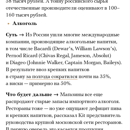
58 тысяч рублей. А тонну российского сырья
отечественные производители оценивают в 100–
160 тысяч рублей.
Алкоголь
Суть →
Из России ушли многие международные
компании, производящие алкогольные напитки,
в том числе Bacardi (Dewarʼs, William Lawsonʼs),
Pernod Ricard (Chivas Regal, Jameson, Absolut)
и Diageo (Johnnie Walker, Captain Morgan, Baileys).
В результате ввоз крепких напитков
в страну
за полгода сократился
почти на 35%,
а виски — примерно на 50%.
Что будет дальше →
Магазины все еще
распродают старые запасы импортного алкоголя.
Рестораны тоже — но уже ощущают дефицит пива
и крепких напитков, рассказал Kit представитель
руководства крупной московской сети ресторанов.
В первую очередь это касается продукции