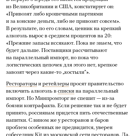
из Великобритании и США, констатирует он:
«Привозят либо крошечными партиями
и за конские деньги, либо не привозят совсем».
В результате, по его словам, ценник на крепкий
алкоголь вырос в среднем процентов на 20:
«Прежние запасы иссякают. Пока не знаем, что
будет дальше. Поставщики рассчитывают
на параллельный импорт, но пока что
логистических цепочек для этого нет, крепкое
завозят через какие-то „костыли“».
Рестораторы
и
ретейлеры
просят правительство
включить алкоголь в
списки
на параллельный
импорт. Но Минпромторг не спешит — из-за
боязни контрафакта. Если решение так и не будет
принято, россиянам придется пить отечественные
напитки. С вином же у ресторанов и баров
проблем особенных не предвидится, уверен
собеседник Kit из московской сети ресторанов. Да,