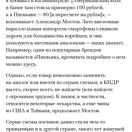
я побывал в Калининграде. [Американская] кола
в банке там стоила примерно 100 рублей,
а в Пхеньяне — 80 [в пересчете на рубли]», —
вспоминает Александр Мостов. Зато ввезенные
параллельным импортом смартфоны слишком
дороги для большинства корейцев, и они
пользуются местными аналогами — таких хватает.
Например, один из популярных брендов
называется «Пхеньян», прочитать подробнее о нем
можно
здесь
.
Однако, если товар невозможно заменить
на аналог или ввезти по серым схемам, в КНДР
вы его, скорее всего, не найдете (или найдете
с огромным трудом). К таким, в частности,
относятся некоторые лекарства, а еще чипы
из США и Тайваня, продолжает Мостов.
Серые схемы поставок давно стали чем-то
привычным и в другой стране, много лет живущей