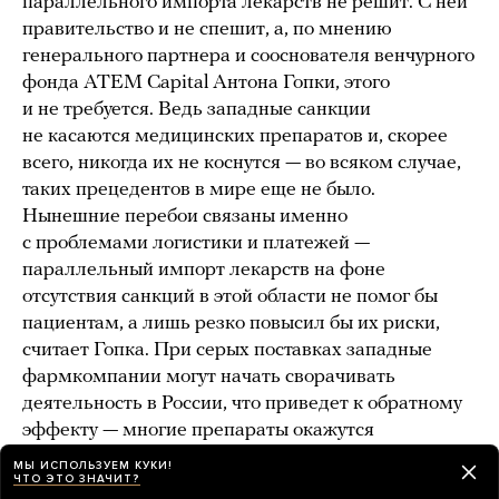
параллельного импорта лекарств не решит. С ней
правительство и не спешит, а, по мнению
генерального партнера и сооснователя венчурного
фонда ATEM Capital Антона Гопки, этого
и не требуется. Ведь западные санкции
не касаются медицинских препаратов и, скорее
всего, никогда их не коснутся — во всяком случае,
таких прецедентов в мире еще не было.
Нынешние перебои связаны именно
с проблемами логистики и платежей —
параллельный импорт лекарств на фоне
отсутствия санкций в этой области не помог бы
пациентам, а лишь резко повысил бы их риски,
считает Гопка. При серых поставках западные
фармкомпании могут начать сворачивать
деятельность в России, что приведет к обратному
эффекту — многие препараты окажутся
недоступными.
МЫ ИСПОЛЬЗУЕМ КУКИ!
ЧТО ЭТО ЗНАЧИТ?