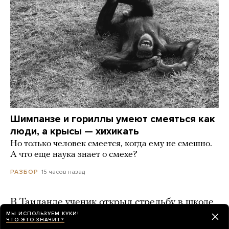
Шимпанзе и гориллы умеют смеяться как
люди, а крысы — хихикать
Но только человек смеется, когда ему не смешно.
А что еще наука знает о смехе?
15 часов назад
РАЗБОР
В Таиланде ученик открыл стрельбу в школе
и убил шесть человек. Еще 15 ранены
МЫ ИСПОЛЬЗУЕМ КУКИ!
ЧТО ЭТО ЗНАЧИТ?