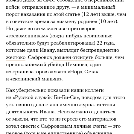
можно
даже за СМС-сообщение о передвижении
войск, отправленное другу, — а минимальный
порог наказания по этой статье (12 лет) выше, чем
в советское время за «измену родине» (10 лет).
Но даже во всем массиве приговоров
«госизменникам» (когда-нибудь невиновные
обязательно будут реабилитированы) 22 года,
которые дали Ивану, выглядят
беспрецедентно
жестоко
. Сафронов
должен отсидеть
больше, чем
предполагаемый убийца Немцова, один
из организаторов захвата «Норд-Оста»
и «скопинский маньяк».
Как убедительно
показали
наши коллеги
из «Русской службы Би-Би-Си», поводом для этого
уголовного дела стала именно журналистская
деятельность Ивана. Невозможно отделаться
от мысли, что кто-то из героев его материалов
хотел свести с Сафроновым личные счеты — это
первое (хотя и не единственное) объяснение