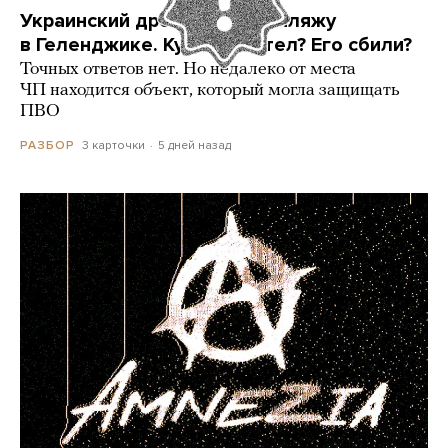
Украинский дрон попал по пляжу
в Геленджике. Куда он летел? Его сбили?
Точных ответов нет. Но недалеко от места
ЧП находится объект, который могла защищать
ПВО
3 карточки
5 дней назад
РАЗБОР