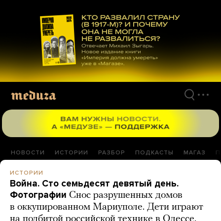
Перейти
к
материалам
НОВОСТИ
ИСТОРИИ
РАЗБОР
ПОДКАСТЫ
МАГАЗ
П
ИСТОРИИ
Война. Сто семьдесят девятый день.
Фотографии
Снос разрушенных домов
в оккупированном Мариуполе. Дети играют
на подбитой российской технике в Одессе.