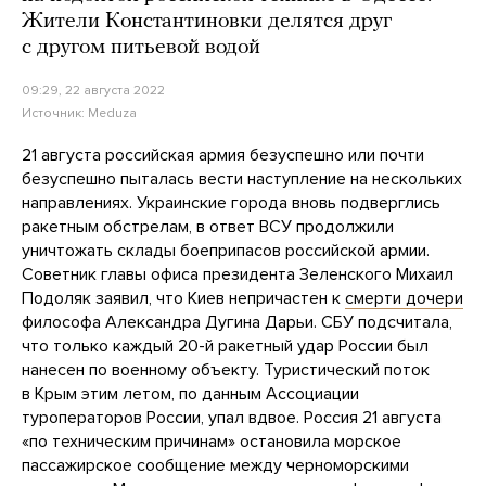
Жители Константиновки делятся друг
с другом питьевой водой
09:29, 22 августа 2022
Источник:
Meduza
21 августа российская армия безуспешно или почти
безуспешно пыталась вести наступление на нескольких
направлениях. Украинские города вновь подверглись
ракетным обстрелам, в ответ ВСУ продолжили
уничтожать склады боеприпасов российской армии.
Советник главы офиса президента Зеленского Михаил
Подоляк заявил, что Киев непричастен к
смерти
дочери
философа Александра Дугина Дарьи. СБУ подсчитала,
что только каждый 20-й ракетный удар России был
нанесен по военному объекту. Туристический поток
в Крым этим летом, по данным Ассоциации
туроператоров России, упал вдвое. Россия 21 августа
«по техническим причинам» остановила морское
пассажирское сообщение между черноморскими