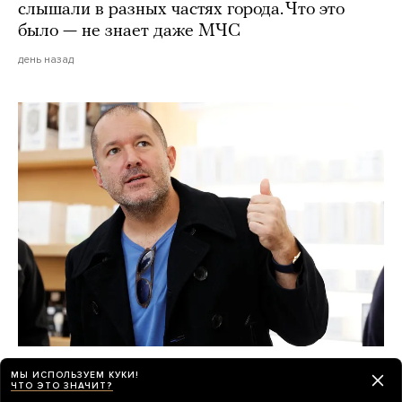
слышали в разных частях города. Что это
было — не знает даже МЧС
день назад
Секретное ИИ-устройство OpenAI — это
МЫ ИСПОЛЬЗУЕМ КУКИ!
умная колонка в форме пончика. Дизайн
ЧТО ЭТО ЗНАЧИТ?