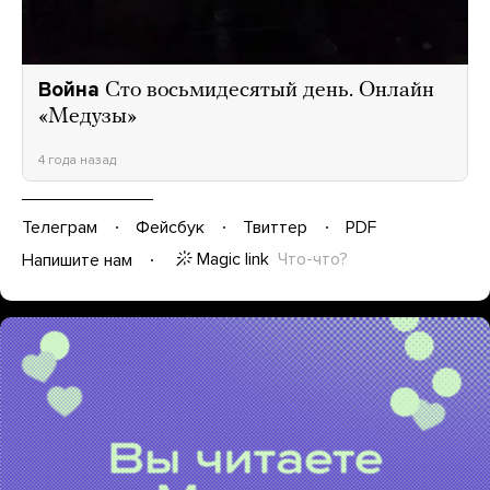
Война
Сто восьмидесятый день. Онлайн
«Медузы»
4 года назад
Телеграм
Фейсбук
Твиттер
PDF
Magic link
Что-что?
Напишите нам