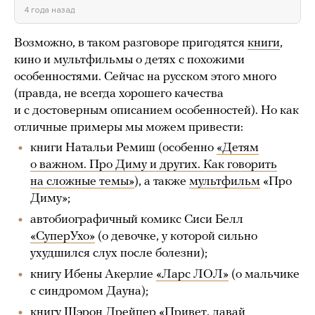
4 года назад
Возможно, в таком разговоре пригодятся
книги
,
кино и мультфильмы о детях с похожими
особенностями. Сейчас на русском этого много
(правда, не всегда хорошего качества
и с достоверным описанием особенностей). Но как
отличные примеры мы можем привести:
книги Натальи Ремиш (особенно
«Детям
о важном. Про Диму и других. Как говорить
на сложные темы»
), а также
мультфильм
«Про
Диму»;
автобиографичный комикс Сиси Белл
«СуперУхо»
(о девочке, у которой сильно
ухудшился слух после болезни);
книгу Ибены Акерлие
«Ларс ЛОЛ»
(о мальчике
с синдромом Дауна);
книгу Шэрон Дрейпер
«Привет, давай