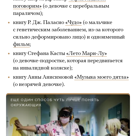
поговорим»
(о девочке с церебральным
параличом);
книгу Р. Дж. Паласио
«Чудо»
(о мальчике
с генетическим заболеванием, из-за которого
сильно деформировано лицо) и одноименный
фильм
;
книгу Стефана Касты
«Лето Мари-Лу»
(о девочке-подростке, которая передвигается
на инвалидной коляске);
книгу Анны Анисимовой
«Музыка моего дятла»
(о незрячей девочке).
ЕЩЕ ОДИН СПОСОБ ЧУТЬ ЛУЧШЕ ПОНЯТЬ
ОКРУЖАЮЩИХ