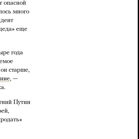
т опасной
лось много
идент
 деда» еще
тыре года
уемое
, он старше,
ние
, —
ка.
етний Путин
ей,
продать»