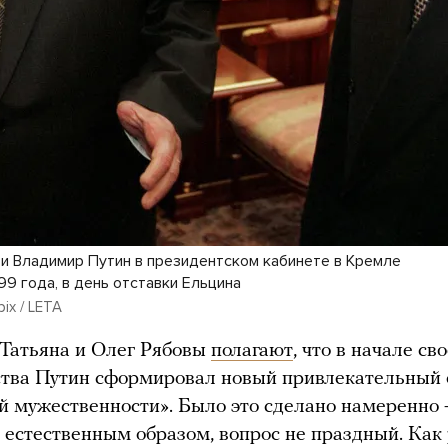
 и Владимир Путин в президентском кабинете в Кремле
99 года, в день отставки Ельцина
pix / LETA
Татьяна и Олег Рябовы
полагают
, что в начале св
ства Путин сформировал новый привлекательный 
й мужественности». Было это сделано намеренно 
 естественным образом, вопрос не праздный. Как 