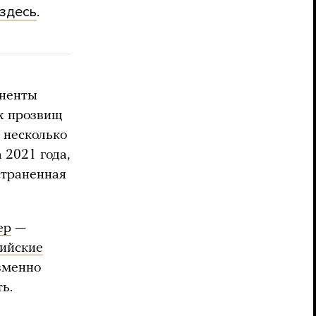
здесь
.
оненты
х прозвищ
е несколько
а 2021 года,
страненная
ер
—
сийские
зменно
ть.