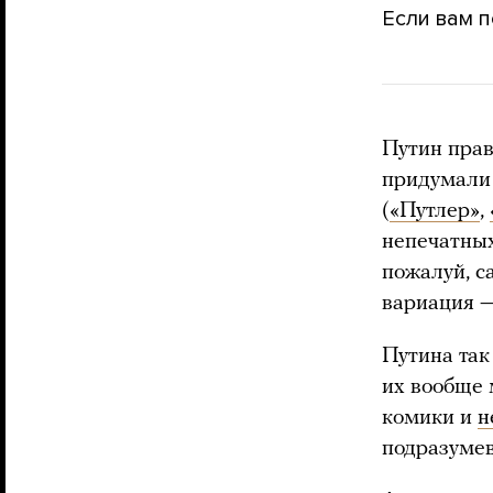
Если вам 
Путин прав
придумали 
(
«Путлер»
,
непечатны
пожалуй, с
вариация —
Путина та
их вообще 
комики и
н
подразумев