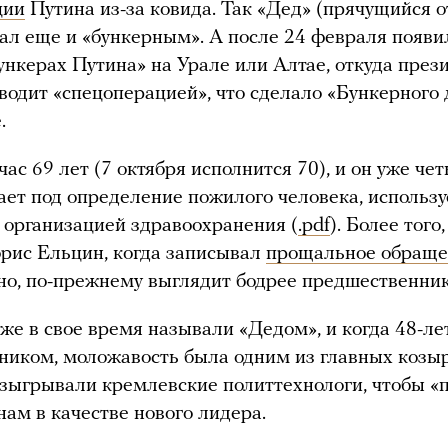
ции
Путина из-за ковида. Так «Дед» (прячущийся о
тал еще и «бункерным». А после 24 февраля появи
бункерах Путина» на Урале или Алтае, откуда през
водит «спецоперацией», что сделало «Бункерного
.
ас 69 лет (7 октября исполнится 70), и он уже че
ает под определение пожилого человека, использ
организацией здравоохранения (
.pdf
). Более того
рис Ельцин, когда записывал
прощальное обраще
чно, по-прежнему выглядит бодрее предшественни
же в свое время называли «Дедом», и когда 48-л
ником, моложавость была одним из главных козыр
зыгрывали кремлевские политтехнологи, чтобы «
нам в качестве нового лидера.