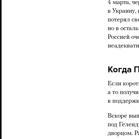
4 марта, ч
в Украину,
потерял св
но в остал
Россией оч
неадекват
Когда 
Если корот
а то получ
в поддержк
Вскоре вы
под Геленд
дворцом. Р