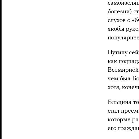
самоизоля
болезни) с
слухов о «
якобы руко
популярнее
Путину сейч
как подпад
Всемирной 
чем был Бо
хотя, коне
Ельцина то
стал преем
которые ра
его гражда