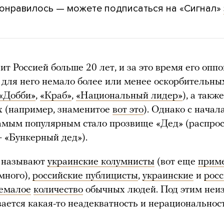
понравилось — можете подписаться на «Сигнал»
ит Россией больше 20 лет, и за это время его опп
для него немало более или менее оскорбительны
«Добби»
,
«Краб»
,
«Национальный лидер»
), а такж
х (например, знаменитое
вот это
). Однако с начал
амым популярным стало прозвище «Дед» (распро
 «Бункерный дед»).
к называют
украинские колумнисты
(вот еще
прим
много),
российские публицисты
,
украинские
и
рос
емалое
количество
обычных людей. Под этим неи
ается какая-то неадекватность и нерациональнос