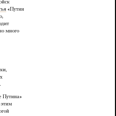
ойск
тья
«Путин
о,
одит
но много
ки,
ях
.
е Путина»
 этим
огой