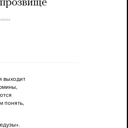
 прозвище
eduza
я выходит
ермины,
уются
м понять,
едузы».