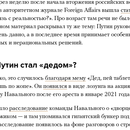
ерез неделю после начала вторжения российских в
 в авторитетном журнале Foreign Affairs вышла
ста
язь с реальностью?». Про возраст там речи не был
ьном материал раскрывал ту же тему: Путин руков
ень давно, а в последнее время принимает особен
ных и нерациональных решений.
Путин стал «дедом»?
ко, это случилось
благодаря мему
«Дед, пей таблет
ишь по жопе». Он
появился
в виде лозунга на акци
у Навального после его ареста в январе 2021 года
шло
расследование
команды Навального о «дворц
жиком — и там упоминался гигантский бункер под
асследование появилось на фоне разговоров о стр