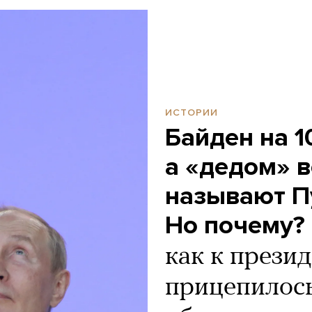
ИСТОРИИ
Байден на 1
а «дедом» в
называют П
Но почему?
как к прези
прицепилось