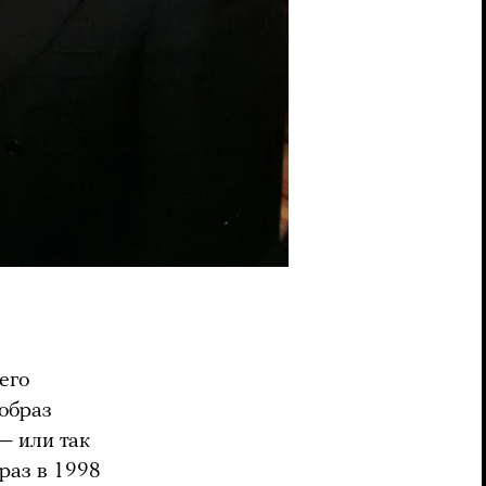
оего
образ
— или так
раз в 1998