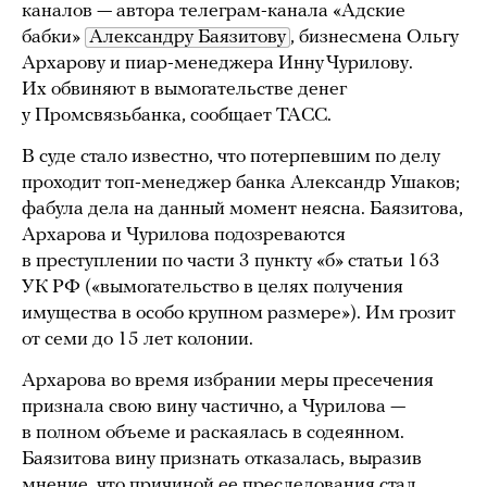
каналов — автора телеграм-канала «Адские
бабки»
Александру Баязитову
, бизнесмена Ольгу
Архарову и пиар-менеджера Инну Чурилову.
Их обвиняют в вымогательстве денег
у Промсвязьбанка, сообщает ТАСС.
В суде стало известно, что потерпевшим по делу
проходит топ-менеджер банка Александр Ушаков;
фабула дела на данный момент неясна. Баязитова,
Архарова и Чурилова подозреваются
в преступлении по части 3 пункту «б» статьи 163
УК РФ («вымогательство в целях получения
имущества в особо крупном размере»). Им грозит
от семи до 15 лет колонии.
Архарова во время избрании меры пресечения
признала свою вину частично, а Чурилова —
в полном объеме и раскаялась в содеянном.
Баязитова вину признать отказалась, выразив
мнение, что причиной ее преследования стал