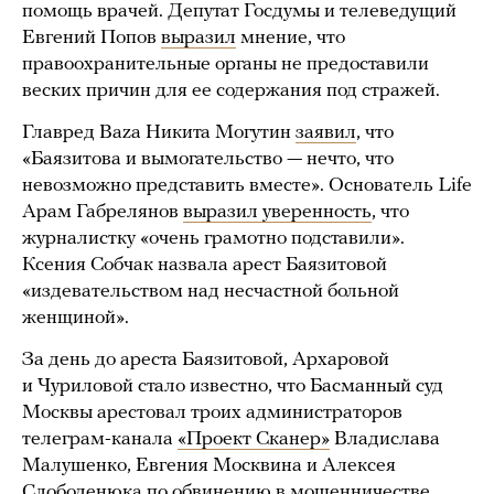
помощь врачей. Депутат Госдумы и телеведущий
Евгений Попов
выразил
мнение, что
правоохранительные органы не предоставили
веских причин для ее содержания под стражей.
Главред Baza Никита Могутин
заявил
, что
«Баязитова и вымогательство — нечто, что
невозможно представить вместе». Основатель Life
Арам Габрелянов
выразил уверенность
, что
журналистку «очень грамотно подставили».
Ксения Собчак назвала арест Баязитовой
«издевательством над несчастной больной
женщиной».
За день до ареста Баязитовой, Архаровой
и Чуриловой стало известно, что Басманный суд
Москвы арестовал троих администраторов
телеграм-канала
«Проект Сканер»
Владислава
Малушенко, Евгения Москвина и Алексея
Слободенюка по обвинению в мошенничестве