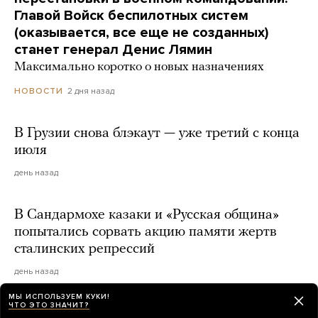
Главой Войск беспилотных систем
(оказывается, все еще не созданных)
станет генерал Денис Лямин
Максимально коротко о новых назначениях
2 дня назад
НОВОСТИ
В Грузии снова блэкаут — уже третий с конца
июля
день назад
В Сандармохе казаки и «Русская община»
попытались сорвать акцию памяти жертв
сталинских репрессий
день назад
МЫ ИСПОЛЬЗУЕМ КУКИ!
ЧТО ЭТО ЗНАЧИТ?
«Убить нормальную экономику — это убить