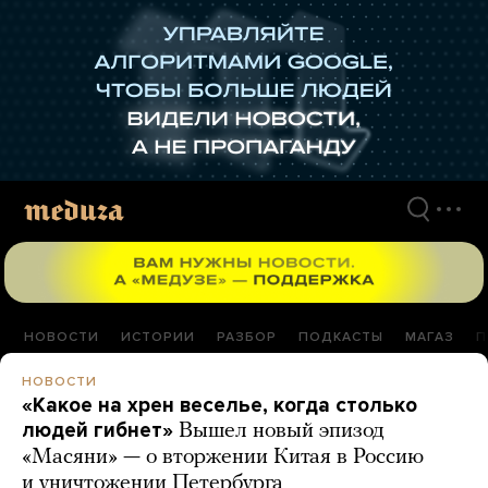
Перейти
к
материалам
НОВОСТИ
ИСТОРИИ
РАЗБОР
ПОДКАСТЫ
МАГАЗ
П
НОВОСТИ
«Какое на хрен веселье, когда столько
людей гибнет»
Вышел новый эпизод
«Масяни» — о вторжении Китая в Россию
и уничтожении Петербурга