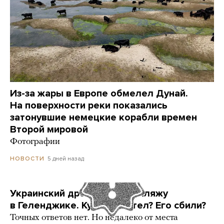
Из-за жары в Европе обмелел Дунай.
На поверхности реки показались
затонувшие немецкие корабли времен
Второй мировой
Фотографии
5 дней назад
НОВОСТИ
Украинский дрон попал по пляжу
в Геленджике. Куда он летел? Его сбили?
Точных ответов нет. Но недалеко от места