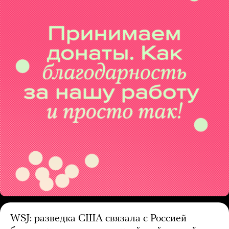
WSJ: разведка США связала с Россией