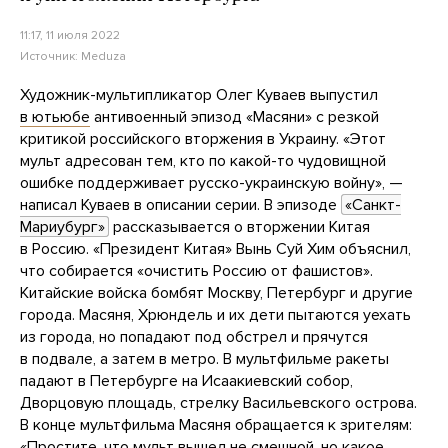
11:17, 11 июля 2022
Источник:
Meduza
Художник-мультипликатор Олег Куваев выпустил
в ютьюбе
антивоенный эпизод «Масяни» с резкой
критикой российского вторжения в Украину. «Этот
мульт адресован тем, кто по какой-то чудовищной
ошибке поддерживает русско-украинскую войну», —
написал Куваев в описании серии. В эпизоде
«Санкт-
Мариубург»
рассказывается о вторжении Китая
в Россию. «Президент Китая» Вынь Суй Хим объяснил,
что собирается «очистить Россию от фашистов».
Китайские войска бомбят Москву, Петербург и другие
города. Масяня, Хрюндель и их дети пытаются уехать
из города, но попадают под обстрел и прячутся
в подвале, а затем в метро. В мультфильме ракеты
падают в Петербурге на Исаакиевский собор,
Дворцовую площадь, стрелку Васильевского острова.
В конце мультфильма Масяня обращается к зрителям:
«Простите, что мульт вышел не смешной, но какое