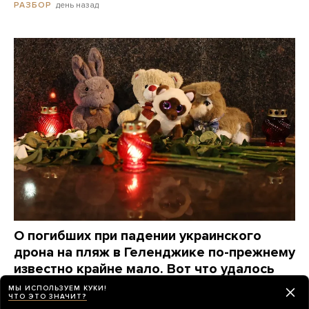
день назад
РАЗБОР
О погибших при падении украинского
дрона на пляж в Геленджике по-прежнему
известно крайне мало. Вот что удалось
узнать о жертвах за три дня
МЫ ИСПОЛЬЗУЕМ КУКИ!
ЧТО ЭТО ЗНАЧИТ?