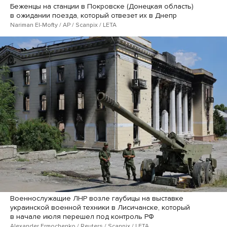
Беженцы на станции в Покровске (Донецкая область)
в ожидании поезда, который отвезет их в Днепр
Nariman El-Mofty / AP / Scanpix / LETA
Военнослужащие ЛНР возле гаубицы на выставке
украинской военной техники в Лисичанске, который
в начале июля перешел под контроль РФ
Alexander Ermochenko / Reuters / Scanpix / LETA