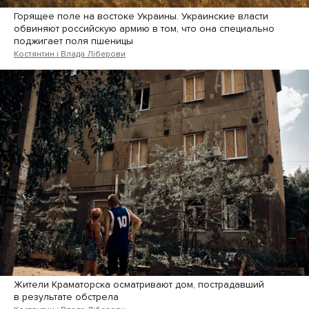
Горящее поле на востоке Украины. Украинские власти
обвиняют российскую армию в том, что она специально
поджигает поля пшеницы
Костянтин і Влада Ліберови
Жители Краматорска осматривают дом, пострадавший
в результате обстрела