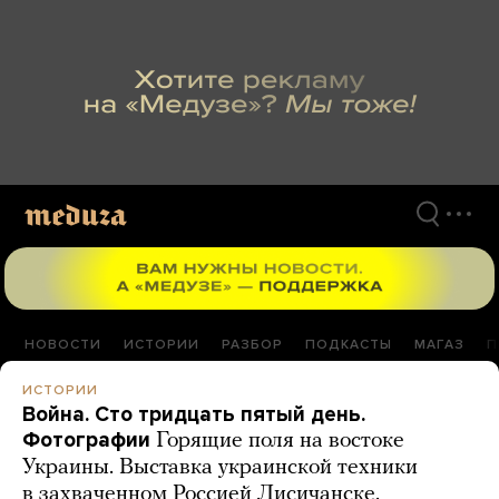
Перейти
к
материалам
НОВОСТИ
ИСТОРИИ
РАЗБОР
ПОДКАСТЫ
МАГАЗ
П
ИСТОРИИ
Война. Сто тридцать пятый день.
Фотографии
Горящие поля на востоке
Украины. Выставка украинской техники
в захваченном Россией Лисичанске.