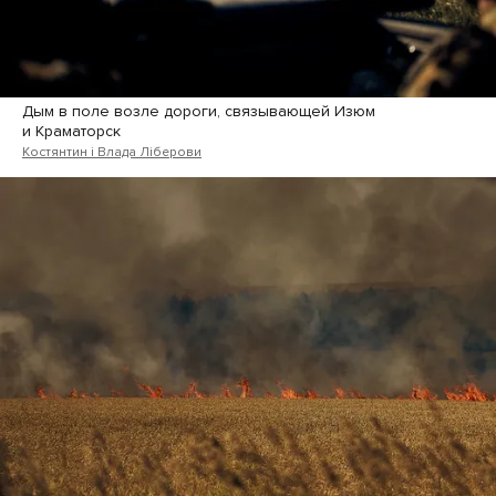
Дым в поле возле дороги, связывающей Изюм
и Краматорск
Костянтин і Влада Ліберови