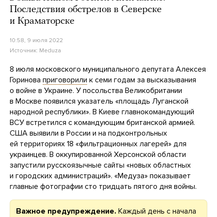
Последствия обстрелов в Северске
и Краматорске
10:58, 9 июля 2022
Источник:
Meduza
8 июля московского муниципального депутата Алексея
Горинова
приговорили
к семи годам за высказывания
о войне в Украине. У посольства Великобритании
в Москве появился указатель «площадь Луганской
народной республики». В Киеве главнокомандующий
ВСУ встретился с командующим британской армией.
США выявили в России и на подконтрольных
ей территориях 18 «фильтрационных лагерей» для
украинцев. В оккупированной Херсонской области
запустили русскоязычные сайты «новых областных
и городских администраций». «Медуза» показывает
главные фотографии сто тридцать пятого дня войны.
Важное предупреждение.
Каждый день с начала