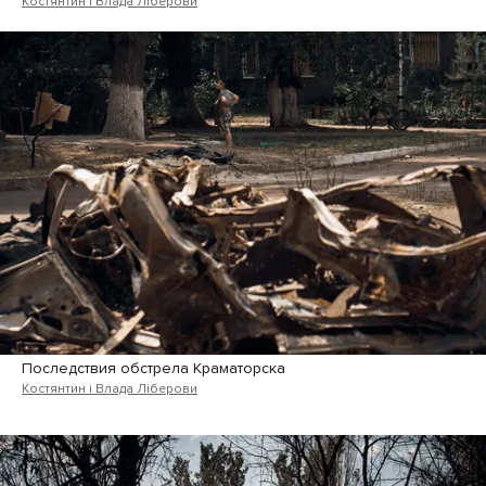
Костянтин і Влада Ліберови
Последствия обстрела Краматорска
Костянтин і Влада Ліберови