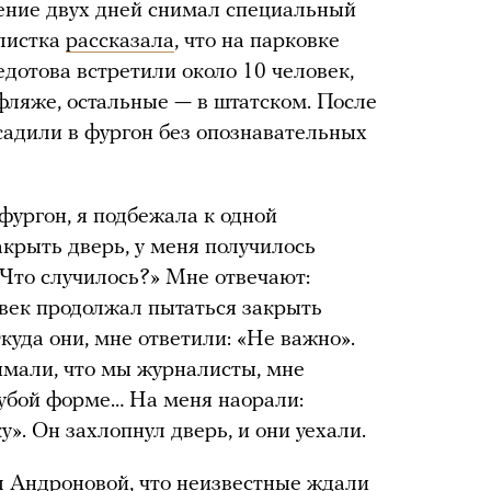
ение двух дней снимал специальный
листка
рассказала
, что на парковке
дотова встретили около 10 человек,
фляже, остальные — в штатском. После
осадили в фургон без опознавательных
 фургон, я подбежала к одной
акрыть дверь, у меня получилось
Что случилось?» Мне отвечают:
овек продолжал пытаться закрыть
ткуда они, мне ответили: «Не важно».
нимали, что мы журналисты, мне
грубой форме… На меня наорали:
у». Он захлопнул дверь, и они уехали.
 Андроновой, что неизвестные ждали