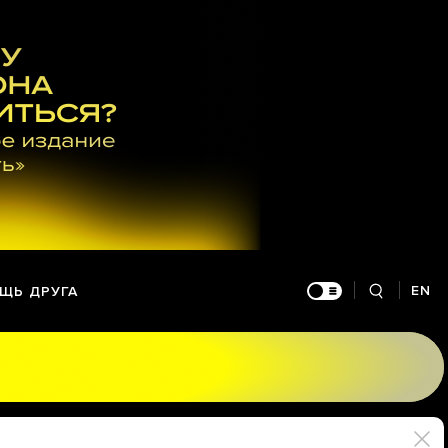
EN
ЩЬ ДРУГА