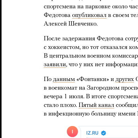
спортсмена на парковке около ча
Федотова
опубликовал
в своем те
Алексей Шевченко.
После задержания Федотова сот
с хоккеистом, но тот отказался к
В центральном военном комиссар
заявили
, что у них нет информац
По
данным
«Фонтанки» и
других
С
в военкомат на Загородном проспе
вечера 1 июля. В итоге спортсмена
стало плохо.
Пятый канал
сообщил
в инфекционную больницу имени 