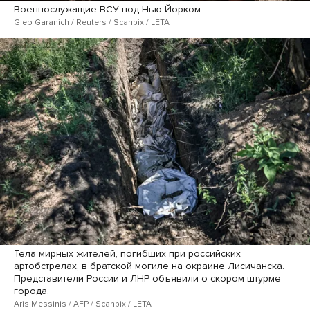
Военнослужащие ВСУ под Нью-Йорком
Gleb Garanich / Reuters / Scanpix / LETA
Тела мирных жителей, погибших при российских
артобстрелах, в братской могиле на окраине Лисичанска.
Представители России и ЛНР объявили о скором штурме
города.
Aris Messinis / AFP / Scanpix / LETA