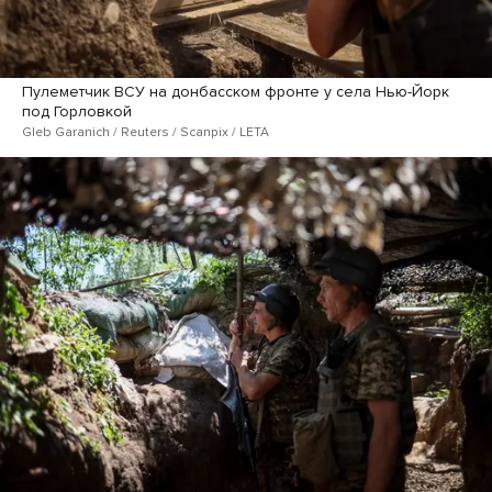
Пулеметчик ВСУ на донбасском фронте у села Нью-Йорк
под Горловкой
Gleb Garanich / Reuters / Scanpix / LETA