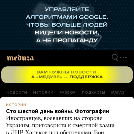
Перейти
к
материалам
НОВОСТИ
ИСТОРИИ
РАЗБОР
ПОДКАСТЫ
МАГАЗ
П
ИСТОРИИ
Сто шестой день войны. Фотографии
Иностранцев, воевавших на стороне
Украины, приговорили к смертной казни
в ДНР. Харьков под обстрелами. Бои