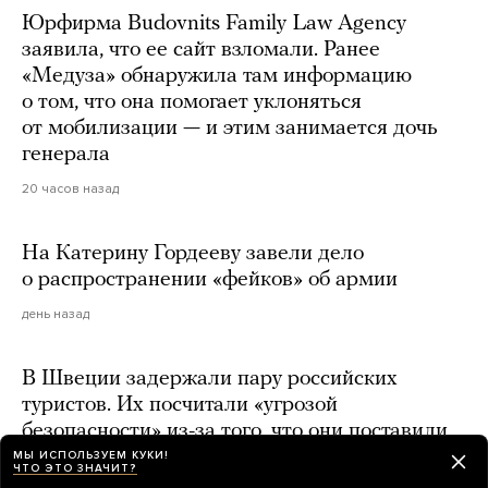
Юрфирма Budovnits Family Law Agency
заявила, что ее сайт взломали. Ранее
«Медуза» обнаружила там информацию
о том, что она помогает уклоняться
от мобилизации — и этим занимается дочь
генерала
20 часов назад
На Катерину Гордееву завели дело
о распространении «фейков» об армии
день назад
В Швеции задержали пару российских
туристов. Их посчитали «угрозой
безопасности» из-за того, что они поставили
палатку рядом с домом «охраняемого лица»
МЫ ИСПОЛЬЗУЕМ КУКИ!
ЧТО ЭТО ЗНАЧИТ?