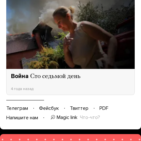
Война
Сто седьмой день
4 года назад
Телеграм
Фейсбук
Твиттер
PDF
Magic link
Что-что?
Напишите нам