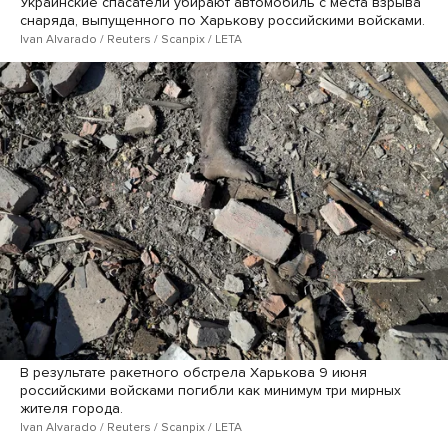
Украинские спасатели убирают автомобиль с места взрыва
снаряда, выпущенного по Харькову российскими войсками.
Ivan Alvarado / Reuters / Scanpix / LETA
В результате ракетного обстрела Харькова 9 июня
российскими войсками погибли как минимум три мирных
жителя города.
Ivan Alvarado / Reuters / Scanpix / LETA