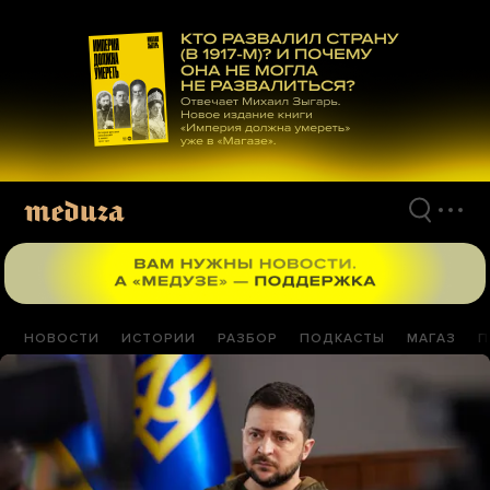
Перейти
к
материалам
НОВОСТИ
ИСТОРИИ
РАЗБОР
ПОДКАСТЫ
МАГАЗ
П