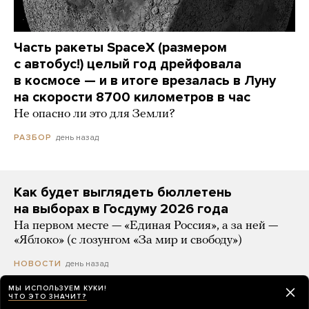
Часть ракеты SpaceX (размером
с автобус!) целый год дрейфовала
в космосе — и в итоге врезалась в Луну
на скорости 8700 километров в час
Не опасно ли это для Земли?
день назад
РАЗБОР
Как будет выглядеть бюллетень
на выборах в Госдуму 2026 года
На первом месте — «Единая Россия», а за ней —
«Яблоко» (с лозунгом «За мир и свободу»)
день назад
НОВОСТИ
МЫ ИСПОЛЬЗУЕМ КУКИ!
ЧТО ЭТО ЗНАЧИТ?