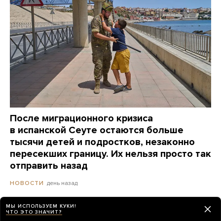
После миграционного кризиса
в испанской Сеуте остаются больше
тысячи детей и подростков, незаконно
пересекших границу. Их нельзя просто так
отправить назад
день назад
НОВОСТИ
МЫ ИСПОЛЬЗУЕМ КУКИ!
Bloomberg: Путин начал давить
ЧТО ЭТО ЗНАЧИТ?