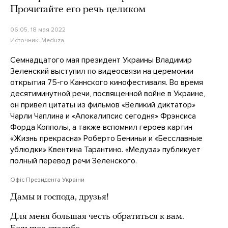
Прочитайте его речь целиком
06:05, 18 мая 2022
Источник:
Meduza
Семнадцатого мая президент Украины Владимир
Зеленский выступил по видеосвязи на церемонии
открытия 75-го Каннского кинофестиваля. Во время
десятиминутной речи, посвященной войне в Украине,
он привел цитаты из фильмов «Великий диктатор»
Чарли Чаплина и «Апокалипсис сегодня» Фрэнсиса
Форда Копполы, а также вспомнил героев картин
«Жизнь прекрасна» Роберто Бениньи и «Бесславные
ублюдки» Квентина Тарантино. «Медуза» публикует
полный перевод речи Зеленского.
Офіс Президента України
Дамы и господа, друзья!
Для меня большая честь обратиться к вам.