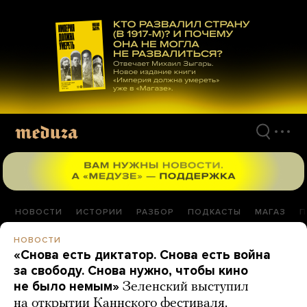
Перейти
к
материалам
НОВОСТИ
ИСТОРИИ
РАЗБОР
ПОДКАСТЫ
МАГАЗ
П
НОВОСТИ
«Снова есть диктатор. Снова есть война
за свободу. Снова нужно, чтобы кино
не было немым»
Зеленский выступил
на открытии Каннского фестиваля.