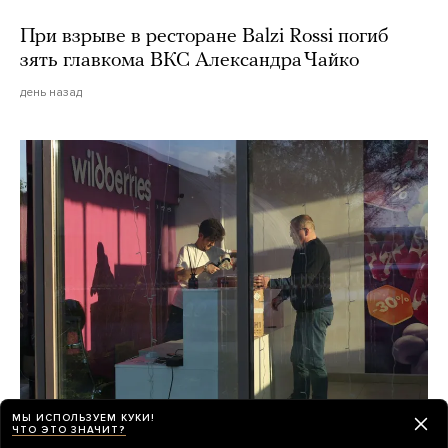
При взрыве в ресторане Balzi Rossi погиб
зять главкома ВКС Александра Чайко
день назад
МЫ ИСПОЛЬЗУЕМ КУКИ!
Wildberries потеряла как минимум 100
ЧТО ЭТО ЗНАЧИТ?