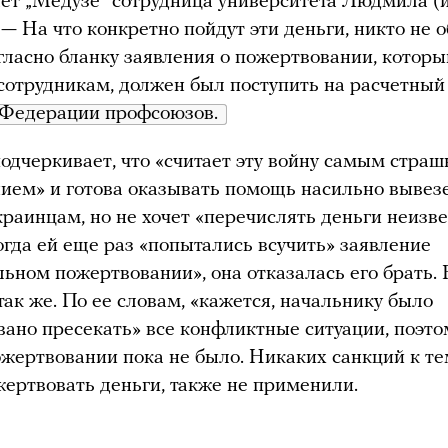
ет „Медузе“ сотрудница университета Людмила (
 — На что конкретно пойдут эти деньги, никто не 
гласно бланку заявления о пожертвовании, которы
сотрудникам, должен был поступить на расчетный
 Федерации профсоюзов. 
дчеркивает, что «считает эту войну самым стра
ием» и готова оказывать помощь насильно выве
краинцам, но не хочет «перечислять деньги неизве
огда ей еще раз «попытались всучить» заявление
льном пожертвовании», она отказалась его брать. 
так же. По ее словам, «кажется, начальнику было
ано пресекать» все конфликтные ситуации, поэто
ожертвовании пока не было. Никаких санкций к те
жертвовать деньги, также не применили.