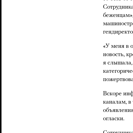
Сотрудника
беженцам»,
машиностро
гендиректо
«У меня в 
новость, к
я слышала,
категориче
пожертвова
Вскоре инф
каналам, в
объявления
огласки.
Сотрудник