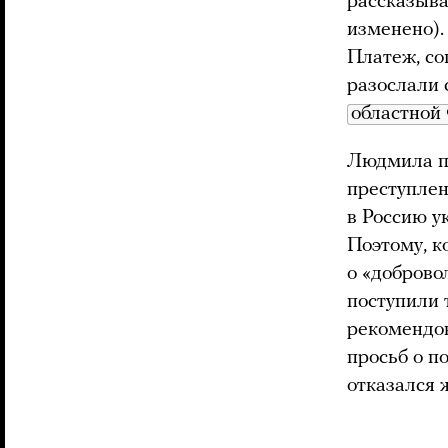
рассказыва
изменено).
Платеж, со
разослали 
областной
Людмила по
преступлен
в Россию у
Поэтому, к
о «доброво
поступили 
рекомендов
просьб о п
отказался 