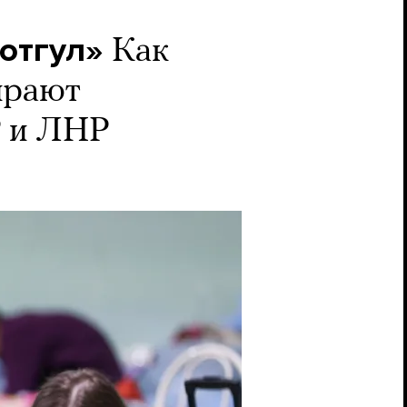
 отгул»
Как
ирают
Р и ЛНР