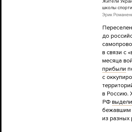
Жители Украи
школы спортив
Эрик Романен
Переселен
до россий
самопрово
в связи с 
месяца во
прибыли
п
с оккупир
территори
в Россию.
РФ
выдел
бежавшим 
из разных