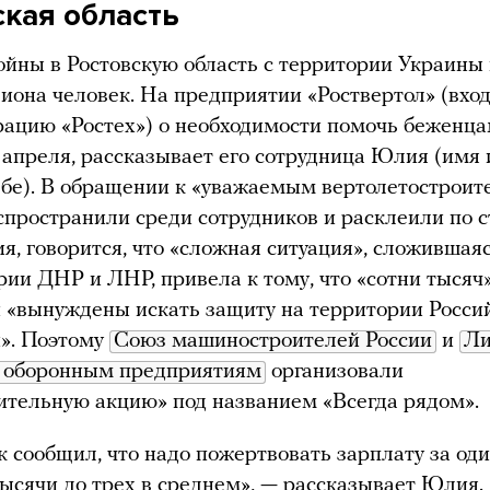
ская область
ойны в Ростовскую область с территории Украины
иона человек. На предприятии «Роствертол» (вхо
рацию «Ростех») о необходимости помочь беженц
 апреля, рассказывает его сотрудница Юлия (имя
ьбе). В обращении к «уважаемым вертолетостроит
спространили среди сотрудников и расклеили по 
я, говорится, что «сложная ситуация», сложившая
рии ДНР и ЛНР, привела к тому, что «сотни тысяч
 «вынуждены искать защиту на территории Росси
». Поэтому
Союз машиностроителей России
и
Ли
я оборонным предприятиям
организовали
ительную акцию» под названием «Всегда рядом».
 сообщил, что надо пожертвовать зарплату за оди
 тысячи до трех в среднем», — рассказывает Юлия.