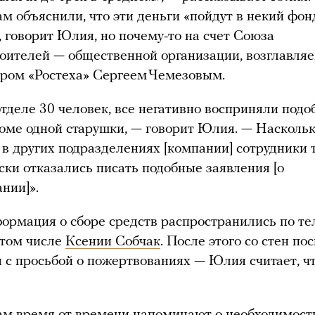
м объяснили, что эти деньги «пойдут в некий фо
 говорит Юлия, но почему-то на счет Союза
ителей — общественной организации, возглавля
ром «Ростеха» Сергеем Чемезовым.
отделе 30 человек, все негативно восприняли под
роме одной старушки, — говорит Юлия. — Насколь
 в других подразделениях [компании] сотрудники 
ски отказались писать подобные заявления [о
нии]».
ормация о сборе средств распространились по те
 том числе
Ксении Собчак
. После этого со стен по
 с просьбой о пожертвованиях — Юлия считает, чт
ам время от времени напоминают о необходимост