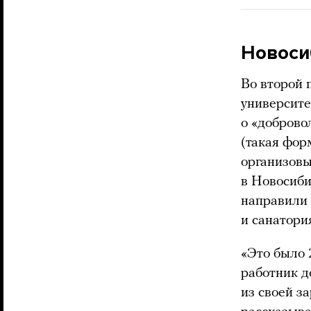
Новоси
Во второй 
университ
о «добров
(такая форм
организовы
в Новосиби
направили 
и санатори
«Это было 
работник д
из своей з