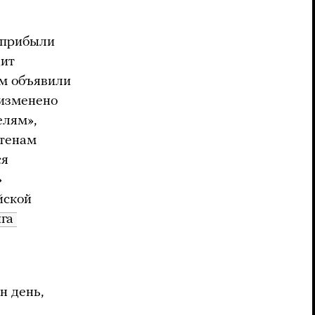
 прибыли
дит
ам объявили
 изменено
елям»,
стенам
ся
»
йской
га 
н день,