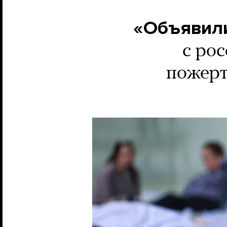
«Объявили,
с ро
пожерт