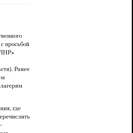
твенного
с просьбой
 ЛНР»
сти). Ранее
ем
 лагерям
ния, где
перечислить
—