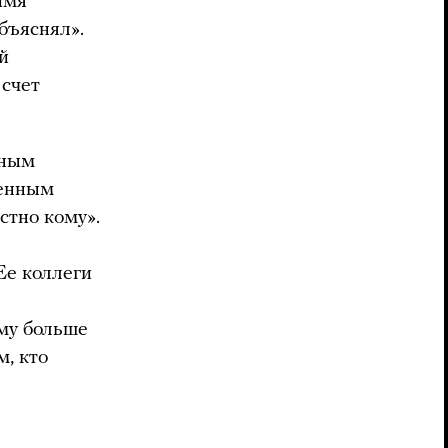
имя
объяснял».
й
 счет
шным
зенным
стно кому».
Ее коллеги
му больше
м, кто