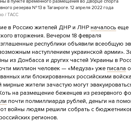
ны в пункте временного размещения во Дворце спорта
ного резерва № 13 в Таганроге. 12 апреля 2022 года
ко / ТАСС
ие в Россию жителей ДНР и ЛНР
началось
еще
ского вторжения. Вечером 18 февраля
зглашенные республики объявили всеобщую э
«возможным наступлением украинской армии». З
йны из Донбасса и других частей Украины в Рос
очти миллион человек — «Медуза» уже
писала
о
ованных или блокированных российскими войск
й мирные жители зачастую могут эвакуироватьс
 Хоть на размещение беженцев из резервного ф
или
почти полмиллиарда рублей, деньги на пом
от войны людям решили собрать с бюджетнико
 российских регионов.