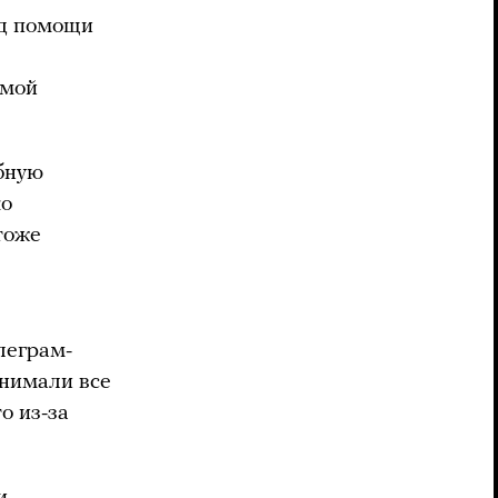
нд помощи
емой
обную
ко
тоже
леграм-
снимали все
о из-за
и