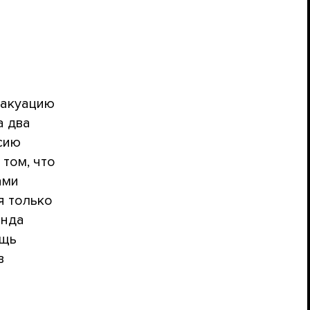
вакуацию
а два
сию
 том, что
ами
я только
онда
ощь
в