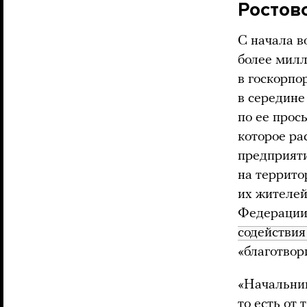
Ростов
С начала в
более милл
в госкорпо
в середине
по ее прос
которое ра
предприяти
на террито
их жителей
Федерации
содействи
«благотвор
«Начальник
то есть от