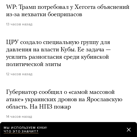
WP: Трамп потребовал у Хегсета объяснений
из-за нехватки боеприпасов
13 часов назад
ЦРУ создало специальную группу для
давления на власти Кубы. Ее задача —
усилить разногласия среди кубинской
политической элиты
12 часов назад
Губернатор сообщил о «самой массовой
атаке» украинских дронов на Ярославскую
область. На НПЗ пожар
14 часов назад
МЫ ИСПОЛЬЗУЕМ КУКИ!
ЧТО ЭТО ЗНАЧИТ?
Джанни Инфантино останется главой ФИФА.