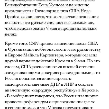
Великобритании Бена Уоллеса и на мнение
представителя Госдепартамента США Неда
Прайса,
заявившего
, что «есть веские основания
полагать, что русские сделают все возможное,
чтобы использовать» 9 мая в пропагандистских
целях.
Кроме того, CNN привел заявление посла США
в Организации по безопасности и сотрудничеству
в Европе Майкла Карпентера, который огласил
другой вариант действий Кремля к 9 мая. По его
словам, США располагают «в высшей степени
заслуживающими доверия» разведданными, что
Россия попытается аннексировать
самопровозглашенные ДНР и ЛНР и создать
аналогичную «народную республику» в Херсоне.
«В сообщениях говорится, что Россия планирует
провести референдум о присоединении где-то
в середине мая, и что Москва рассматривает