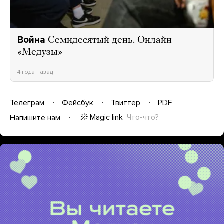
Война
Семидесятый день. Онлайн
«Медузы»
4 года назад
Телеграм
Фейсбук
Твиттер
PDF
Magic link
Что-что?
Напишите нам