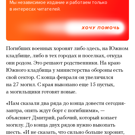
Мы независимое издание и работаем только
в интересах читателей.
ХОЧУ ПОМОЧЬ
Погибших военных хоронят либо здесь, на Южном
кладбище, либо в тех городах и поселках, откуда
они родом. Это решают родственники. На краю
Южного кладбища у министерства обороны есть
свой сектор. С конца февраля он увеличился
на 27 могил. С края выкопано еще 15 пустых,
а могильщики готовят новые.
«Нам сказали два ряда до конца довести сегодня-
завтра, опять ждут борт с погибшими», —
объясняет Дмитрий, рабочий, который копает
могилу. До конца двух рядов нужно выкопать
шесть. «И не сказать, что сильно больше хоронят,