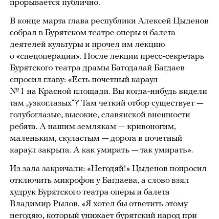
прорывается публично.
В конце марта глава республики Алексей Цыденов
собрал в Бурятском театре оперы и балета
деятелей культуры и
прочел
им лекцию
о «спецоперации». После лекции пресс-секретарь
Бурятского театра драмы Батодалай Багдаев
спросил главу: «Есть почетный караул
№ 1 на Красной площади. Вы когда-нибудь видели
там „узкоглазых“? Там четкий отбор существует —
голубоглазые, высокие, славянской внешности
ребята. А нашим землякам — кривоногим,
маленьким, скуластым — дорога в почетный
караул закрыта. А как умирать — так умирать».
Из зала закричали: «Негодяй!» Цыденов попросил
отключить микрофон у Багдаева, а слово взял
худрук Бурятского театра оперы и балета
Владимир Рылов. «Я хотел бы ответить этому
негодяю, который унижает бурятский народ при