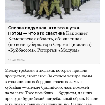
Сперва подумала, что это шутка.
Потом — что это свастика
Как живет
Кемеровская область, объявленная
(по воле губернатора Сергея Цивилева)
«КуZбассом». Репортаж «Медузы»
4 года назад
Между гробами и людьми, которые пришли
прощаться, стоит стол. За столом четыре ламы
в традиционных бордово-красных ламын
хубсаhан — одежде буддийских лам, похожей
на халаты. Трое погибших — буддисты, для них
проводят буддийский погребальный обряд. В зале
есть православный священник, но Владислава