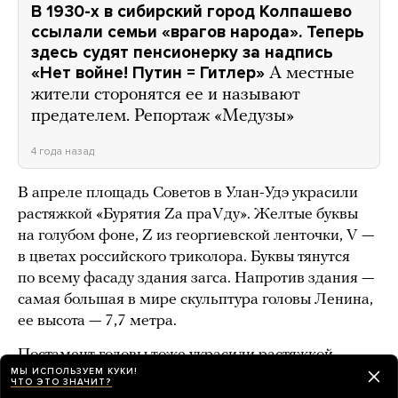
В 1930-х в сибирский город Колпашево
ссылали семьи «врагов народа». Теперь
здесь судят пенсионерку за надпись
«Нет войне! Путин = Гитлер»
А местные
жители сторонятся ее и называют
предателем. Репортаж «Медузы»
4 года назад
В апреле площадь Советов в Улан-Удэ украсили
растяжкой «Бурятия Zа праVду». Желтые буквы
на голубом фоне, Z из георгиевской ленточки, V —
в цветах российского триколора. Буквы тянутся
по всему фасаду здания загса. Напротив здания —
самая большая в мире скульптура головы Ленина,
ее высота — 7,7 метра.
Постамент головы тоже украсили растяжкой
МЫ ИСПОЛЬЗУЕМ КУКИ!
в цветах российского триколора с буквой Z. Через
ЧТО ЭТО ЗНАЧИТ?
неделю нижнюю часть растяжки кто-то срезал