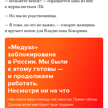
— Возьмете венок? — обращается одна из них
к журналисткам ЛБ.
— Но мы не родственницы.
— Я тоже, но это не важно, — говорит женщина
и вручает венок для Владислава Кокорина.
«Медуза»
заблокирована
в России. Мы были
к этому готовы —
и продолжаем
работать.
Несмотря ни на что
Нам нужна ваша помощь как никогда. Прямо сейчас.
Дальше всем нам будет еще труднее.