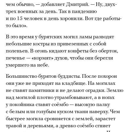
чем обычно, — добавляет Дмитрий. — Ну, двух-
трех военных за день. Так в пандемию
и по 15 человек в день хоронили. Вот где работы-
то было».
В это время у бурятских могил ламы разводят
небольшие костры из привезенных с собой
поленьев. В огонь кидают конфеты без оберток,
печенье — «кормят» духов, чтобы они берегли
умершего на небе.
Большинство бурятов буддисты. После похорон
они уже не приходят на кладбище. На могилах
не ставят памятники и не делают оградки. Землю
над могилой плотно утрамбовывают, а в ногах
у покойника ставят соёмбо — высокую палку
с белым или голубым куском ткани наверху. Чем
быстрее могила сровняется с землей, зарастет
травой и деревьями, а древко соёмбо сгниет