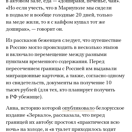
в актовом зале, еда — «дошираки, печенье, чай».
«Но если учесть, что в Мариуполе мы сидели
в подвале и вообще голодные 20 дней, только
на меде жили, то я с кайфом кушал тот же
доширак», — говорит он.
Из рассказов беженцев следует, что путешествие
в Россию могло происходить в несколько этапов
и включало перемещение между разными
пунктами временного содержания. Перед
пересечением границы с Россией им выдавали
миграционные карточки, а также, согласно одному
из свидетельств, документы на получение 10
тысяч рублей (для тех, кто планирует получить
в РФ убежище).
Анна, историю которой
опубликовало
белорусское
издание «Зеркало», рассказала, что перед
границей их автобус простоял «практически всю
ночь» на холоде, и «в туалет приходилось ходит