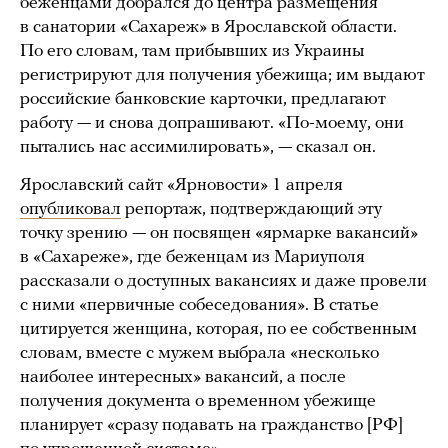
беженцами добрался до центра размещения
в санатории «Сахареж» в Ярославской области.
По его словам, там прибывших из Украины
регистрируют для получения убежища; им выдают
российские банковские карточки, предлагают
работу — и снова допрашивают. «По-моему, они
пытались нас ассимилировать», — сказал он.
Ярославский сайт «Ярновости» 1 апреля
опубликовал
репортаж, подтверждающий эту
точку зрению — он посвящен «ярмарке вакансий»
в «Сахареже», где беженцам из Мариуполя
рассказали о доступных вакансиях и даже провели
с ними «первичные собеседования». В статье
цитируется женщина, которая, по ее собственным
словам, вместе с мужем выбрала «несколько
наиболее интересных» вакансий, а после
получения документа о временном убежище
планирует «сразу подавать на гражданство [РФ]