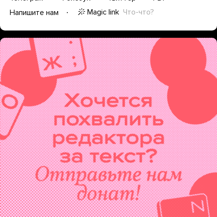
Magic link
Что-что?
Напишите нам