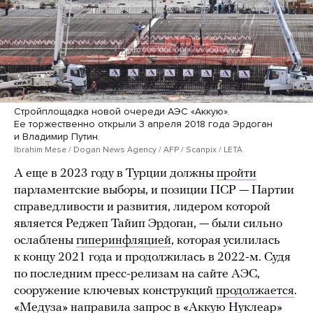
Стройплощадка новой очереди АЭС «Аккую».
Ее торжественно открыли 3 апреля 2018 года Эрдоган
и Владимир Путин.
Ibrahim Mese / Dogan News Agency / AFP / Scanpix / LETA
А еще в 2023 году в Турции должны
пройти
парламентские выборы, и позиции ПСР — Партии
справедливости и развития, лидером которой
является Реджеп Тайип Эрдоган, — были сильно
ослаблены
гиперинфляцией
, которая усилилась
к концу 2021 года и продолжилась в 2022-м. Судя
по последним пресс-релизам на сайте АЭС,
сооружение ключевых конструкций
продолжается
.
«Медуза» направила запрос в «Аккую Нуклеар»