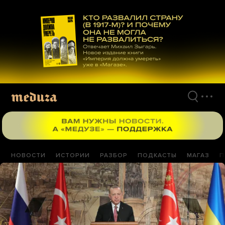
Перейти
к
материалам
НОВОСТИ
ИСТОРИИ
РАЗБОР
ПОДКАСТЫ
МАГАЗ
П