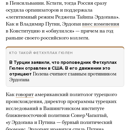
в Пенсильвании. Кстати, тогда Россия сразу
осудила организаторов и поддержала
«легитимный режим Реджепа Тайипа Эрдогана».
Как и Владимир Путин, Эрдоган
внес изменения
в Конституцию и «обнулился» — причем на год
раньше своего российского коллеги.
КТО ТАКОЙ ФЕТХУЛЛАХ ГЮЛЕН
В Турции заявили, что проповедник Фетхуллах
Гюлен отравлен в США. В его движении это
отрицают
Гюлена считают главным противником
Эрдогана
Как
говорит
американский политолог турецкого
происхождения, директор программы турецких
исследований в Вашингтонском институте
ближневосточной политики Сонер Чагаптай,
«у Эрдогана и Путина — бурный политический
броманс. Эрдогану нравится стиль Путина.