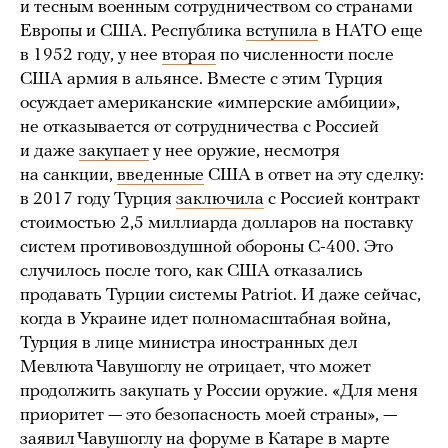
и тесным военным сотрудничеством со странами
Европы и США. Республика
вступила
в НАТО еще
в 1952 году, у нее
вторая
по численности после
США армия в альянсе. Вместе с этим Турция
осуждает американские «имперские амбиции»,
не отказывается от сотрудничества с Россией
и даже
закупает
у нее оружие, несмотря
на санкции,
введенные
США в ответ на эту сделку:
в 2017 году Турция
заключила
с Россией контракт
стоимостью 2,5 миллиарда долларов на поставку
систем противовоздушной обороны С-400. Это
случилось после того, как США отказались
продавать Турции системы Patriot. И даже сейчас,
когда в Украине идет полномасштабная война,
Турция в лице министра иностранных дел
Мевлюта Чавушоглу не отрицает, что может
продолжить закупать у России оружие. «Для меня
приоритет — это безопасность моей страны», —
заявил
Чавушоглу на
форуме
в Катаре в марте