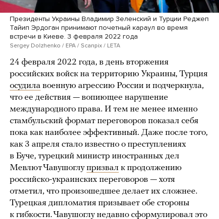
Президенты Украины Владимир Зеленский и Турции Реджеп
Тайип Эрдоган принимают почетный караул во время
встречи в Киеве. 3 февраля 2022 года
Sergey Dolzhenko / EPA / Scanpix / LETA
24 февраля 2022 года, в день вторжения
российских войск на территорию Украины, Турция
осудила
военную агрессию России и подчеркнула,
что ее действия — вопиющее нарушение
международного права. И тем не менее именно
стамбульский формат переговоров показал себя
пока как наиболее эффективный. Даже после того,
как 3 апреля стало известно о преступлениях
в Буче, турецкий министр иностранных дел
Мевлют Чавушоглу
призвал
к продолжению
российско-украинских переговоров — хотя
отметил, что произошедшее делает их сложнее.
Турецкая дипломатия призывает обе стороны
к гибкости. Чавушоглу недавно
сформулировал
это