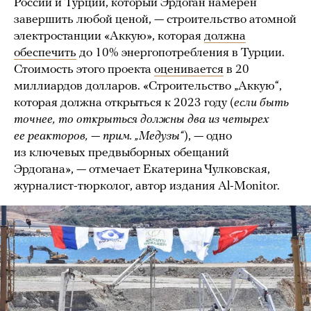
России и Турции, который Эрдоган намерен
завершить любой ценой, — строительство атомной
электростанции «Аккую», которая
должна
обеспечить
до 10% энергопотребления в Турции.
Стоимость этого проекта
оценивается
в 20
миллиардов долларов. «Строительство „Аккую“,
которая должна открыться к 2023 году (
если быть
точнее, то открыться должны два из четырех
ее реакторов, — прим. „Медузы“
), — одно
из ключевых предвыборных обещаний
Эрдогана», — отмечает Екатерина Чулковская,
журналист-тюрколог, автор издания Al-Monitor.