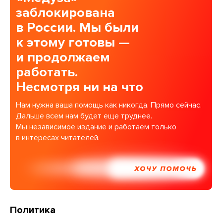
заблокирована
в России. Мы были
к этому готовы —
и продолжаем
работать.
Несмотря ни на что
Нам нужна ваша помощь как никогда. Прямо сейчас.
Дальше всем нам будет еще труднее.
Мы независимое издание и работаем только
в интересах читателей.
ХОЧУ ПОМОЧЬ
Политика