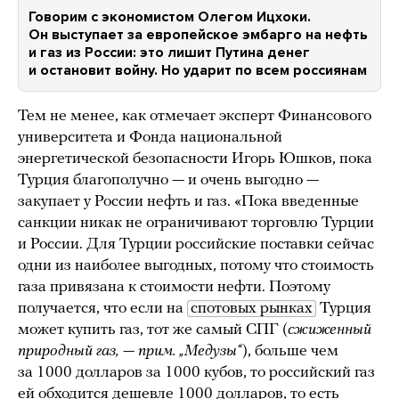
Говорим с экономистом Олегом Ицхоки.
Он выступает за европейское эмбарго на нефть
и газ из России: это лишит Путина денег
и остановит войну. Но ударит по всем россиянам
Тем не менее, как отмечает эксперт Финансового
университета и Фонда национальной
энергетической безопасности Игорь Юшков, пока
Турция благополучно — и очень выгодно —
закупает у России нефть и газ. «Пока введенные
санкции никак не ограничивают торговлю Турции
и России. Для Турции российские поставки сейчас
одни из наиболее выгодных, потому что стоимость
газа привязана к стоимости нефти. Поэтому
получается, что если на
спотовых рынках
Турция
может купить газ, тот же самый СПГ (
сжиженный
природный газ, — прим. „Медузы“
), больше чем
за 1000 долларов за 1000 кубов, то российский газ
ей обходится дешевле 1000 долларов, то есть