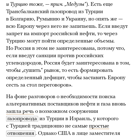
и Турцию тоже, — прим. „Медузы“
). Есть еще
Трансбалканский газопровод из Турции
в Болгарию, Румынию и Украину, но опять же —
всю Европу через него не запитаешь. Если введут
запрет на импорт российской нефти, то через
Турцию могут пойти определенные объемы.
Но Россия в этом не заинтересована, потому что,
если введут санкции против российских
углеводородов, Россия будет заинтересована в том,
чтобы „сушить“ рынок, то есть формировать
определенный дефицит, чтобы заставить Европу
сесть за стол переговоров».
На фоне разговоров о необходимости поиска
альтернативных поставщиков нефти и газа вновь
зашла речь
о возможном сооружении
газопровода
из Турции в Израиль, у которого
с Турцией традиционно не самые
простые
отношения
. Однако США в лице заместителя