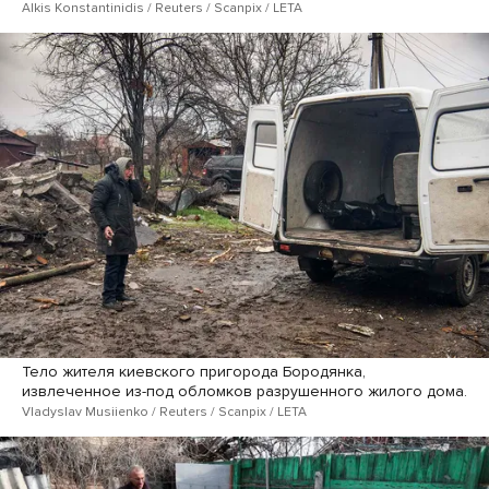
Alkis Konstantinidis / Reuters / Scanpix / LETA
Тело жителя киевского пригорода Бородянка,
извлеченное из-под обломков разрушенного жилого дома.
Vladyslav Musiienko / Reuters / Scanpix / LETA