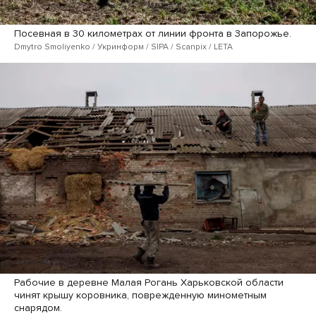
Посевная в 30 километрах от линии фронта в Запорожье.
Dmytro Smoliyenko / Укринформ / SIPA / Scanpix / LETA
Рабочие в деревне Малая Рогань Харьковской области
чинят крышу коровника, поврежденную минометным
снарядом.