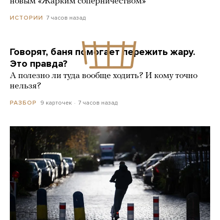
новым «Жарким соперничеством»
7 часов назад
ИСТОРИИ
Говорят, баня помогает пережить жару.
Это правда?
А полезно ли туда вообще ходить? И кому точно
нельзя?
9 карточек
7 часов назад
РАЗБОР