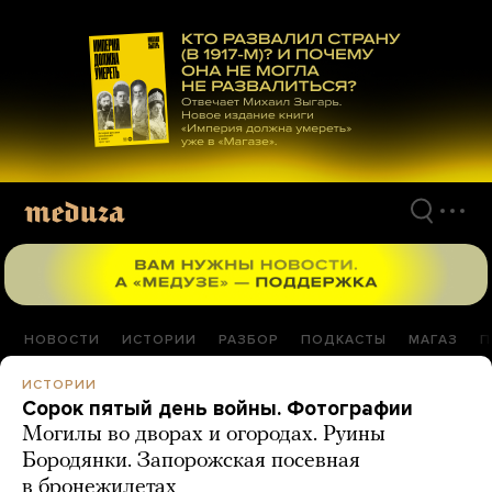
Перейти
к
материалам
НОВОСТИ
ИСТОРИИ
РАЗБОР
ПОДКАСТЫ
МАГАЗ
П
ИСТОРИИ
Сорок пятый день войны. Фотографии
Могилы во дворах и огородах. Руины
Бородянки. Запорожская посевная
в бронежилетах