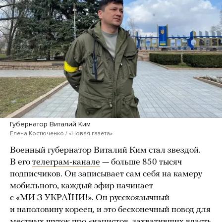
Губернатор Виталий Ким
Елена Костюченко / «Новая газета»
Военный губернатор Виталий Ким стал звездой.
В его
телеграм-канале
— больше 850 тысяч
подписчиков. Он записывает сам себя на камеру
мобильного, каждый эфир начинает
с «МИ З УКРАЇНИ!». Он русскоязычный
и наполовину кореец, и это бесконечный повод для
местных шуток про «нацистов, захвативших власть