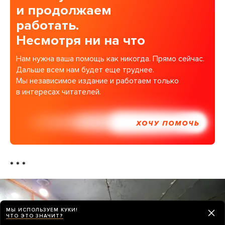
и продолжаем
работать.
Несмотря ни на что
Нам нужна ваша помощь как никогда. Прямо сейчас.
Дальше всем нам будет еще труднее.
Мы независимое издание и работаем только
в интересах читателей.
ХОЧУ ПОМОЧЬ
* * *
МЫ ИСПОЛЬЗУЕМ КУКИ!
ЧТО ЭТО ЗНАЧИТ?