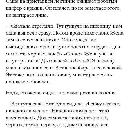
Саша на приставной лестнице счищает побитый
шифер с крыши. Он плачет, но не замечает этого,
не вытирает лица.
— Сначала стреляли. Тут гукнуло на пшеницу, нам
окна вынесло сразу. Потом вроде тихо стало. Жена
там, в сенях, я на кухне. Она села, я так
выглядываю в окно, и тут непонятно откуда — два
самолета черных, как бы «Стелс». Жена упала
и тут тра-та-та! Дым какой-то белый. Я на жену
упал, и мы поползли. Вот я пособирал все осколки.
Этот же осколок наполовину может разрезать
пополам человека.
Надя, его жена, сидит, положив руки на колени:
— Вот тут я села. Вот тут я сидела. И сижу вот так,
никакого звука нет. Никакого звука нет, чтоб
я испугалась. Два самолета таких страшных,
черных, темно-серых, а я даже не двинулась