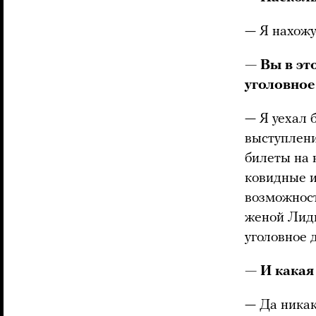
— Я нахожу
— Вы в это
уголовное
— Я уехал 
выступлени
билеты на 
ковидные и
возможност
женой Лиди
уголовное 
— И какая
— Да никако