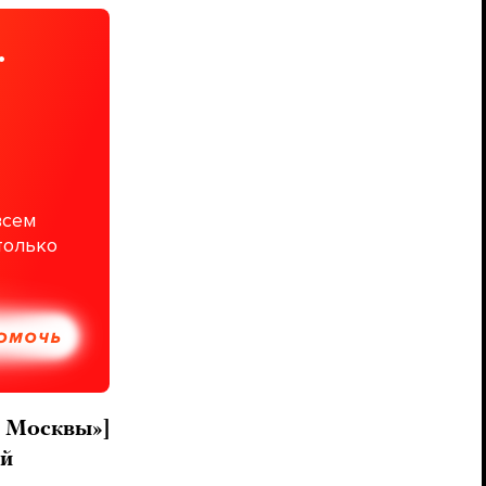
.
всем
только
ПОМОЧЬ
а Москвы»]
ий