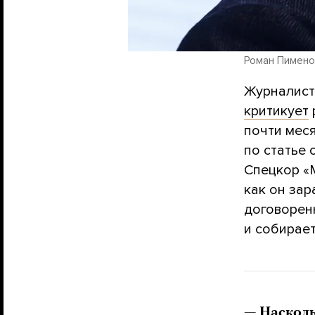
Роман Пименов
Журналист
критикует
почти мес
по статье
Спецкор «
как он зар
договорен
и собирает
— Насколь