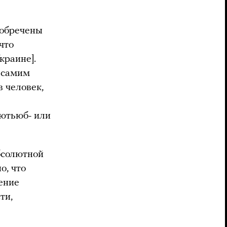
и обречены
что
краине].
м самим
 человек,
ютьюб- или
бсолютной
о, что
дение
ти,