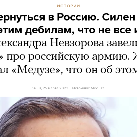
ИСТОРИИ
ернуться в Россию. Силен
этим дебилам, что не все 
ександра Невзорова завел
» про российскую армию.
ал «Медузе», что он об это
14:59, 25 марта 2022
Источник:
Meduza