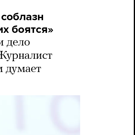
 соблазн
их боятся»
и дело
 Журналист
м думает