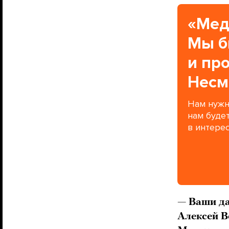
«Мед
Мы б
и пр
Несм
Нам нужн
нам буде
в интерес
— Ваши да
Алексей В