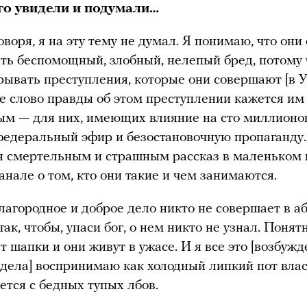
его увидели и подумали…
оворя, я на эту тему не думал. Я понимаю, что он
ть беспомощный, злобный, нелепый бред, потому 
рывать преступления, которые они совершают [в У
е слово правды об этом преступлении кажется и
м — для них, имеющих влияние на сто миллионов
едеральный эфир и безостановочную пропаганду.
я смертельным и страшным рассказ в маленьком 
анале о том, кто они такие и чем занимаются.
лагородное и доброе дело никто не совершает в а
ак, чтобы, упаси бог, о нем никто не узнал. Понятн
т шапки и они живут в ужасе. И я все это [возбуж
 дела] воспринимаю как холодный липкий пот влас
ется с бедных тупых лбов.