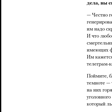
дела, вы 
— Честно г
генерирова
им надо ск
И что любо
смертельны
имеющих ф
Им кажетс
телеграм-к
Поймите, б
темноте — т
на них горя
уголовного
который ль