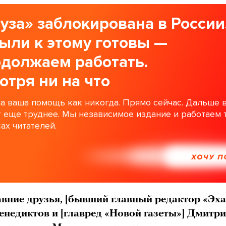
уза» заблокирована в России
ыли к этому готовы —
одолжаем работать.
отря ни на что
а ваша помощь как никогда. Прямо сейчас. Дальше 
т еще труднее. Мы независимое издание и работаем 
ах читателей.
ХОЧУ 
вние друзья, [бывший главный редактор «Эх
енедиктов и [главред «Новой газеты»] Дмитр