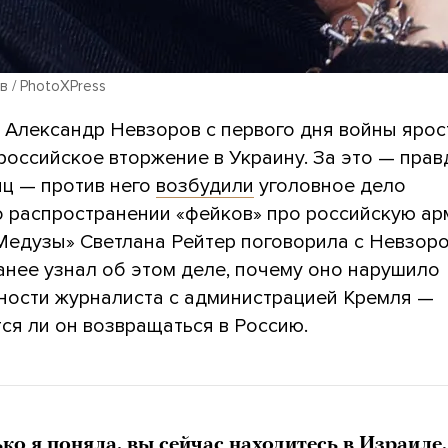
 / PhotoXPress
 Александр Невзоров с первого дня войны ярос
российское вторжение в Украину. За это — правд
яц — против него
возбудили
уголовное дело
 о распространении «фейков» про российскую ар
Медузы» Светлана Рейтер поговорила с Невзоро
анее узнал об этом деле, почему оно нарушило
ности журналиста с администрацией Кремля —
ся ли он возвращаться в Россию.
ко я поняла, вы сейчас находитесь в Израиле.