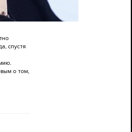
тно
а, спустя
мию.
вым о том,