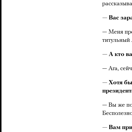
рассказыва
— Вас зар
— Меня пр
титульный 
— А кто в
— Ага, сейч
— Хотя бы
президент
— Вы же по
Бесполезно
— Вам при