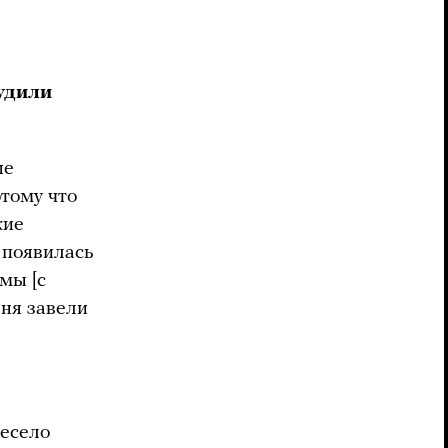
будили
ые
тому что
кие
 появилась
мы [с
еня завели
весело