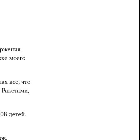
оржения
оке моего
ая все, что
 Ракетами,
08 детей.
ов,