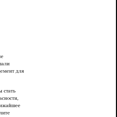
ые
шали
цемент для
ы стать
асности,
ближайшее
длите