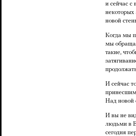
и сейчас с
некоторых 
новой стен
Когда мы п
мы обращал
такие, что
затягивани
продолжать
И сейчас т
принесшим 
Над новой 
И вы не ви
людьми в Е
сегодня пе