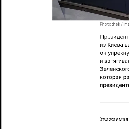
Photothek / Im
Президент
из Киева
в
он упрекн
и затягив
Зеленског
которая ра
президент
Уважаемая 