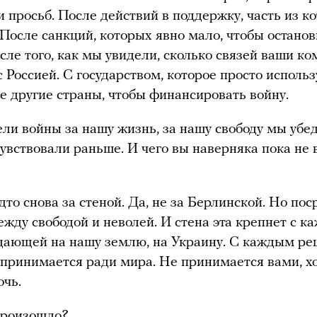
и просьб. После действий в поддержку, часть из к
 После санкций, которых явно мало, чтобы останов
осле того, как мы увидели, сколько связей ваши к
с Россией. С государством, которое просто использ
е другие страны, чтобы финансировать войну.
ели войны за нашу жизнь, за нашу свободу мы убе
 чувствовали раньше. И чего вы наверняка пока не 
дто снова за стеной. Да, не за Берлинской. Но пос
жду свободой и неволей. И стена эта крепнет с к
дающей на нашу землю, на Украину. С каждым ре
 принимается ради мира. Не принимается вами, хо
чь.
произошло?