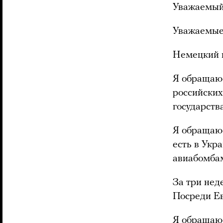
Уважаемый
Уважаемые 
Немецкий 
Я обращаюс
российских
государства
Я обращаюс
есть в Укр
авиабомбам
За три нед
Посреди Евр
Я обращаюс