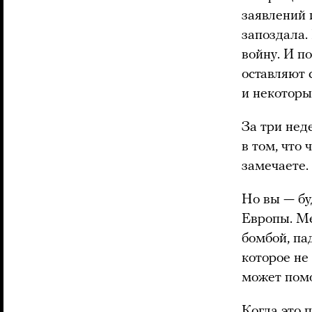
заявлений 
запоздала.
войну. И п
оставляют 
и некоторы
За три нед
в том, что
замечаете.
Но вы — бу
Европы. Ме
бомбой, па
которое не
может помо
Когда это 