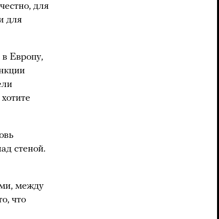
честно, для
и для
в Европу,
анкции
ели
 хотите
овь
ад стеной.
ами, между
о, что