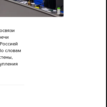
освязи
речи
 Россией
По словам
стены,
тупления