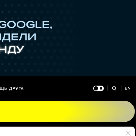
EN
ЩЬ ДРУГА