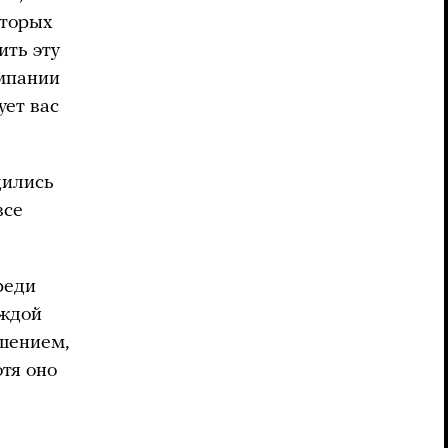
оторых
ить эту
омпании
ует вас
дились
все
реди
аждой
шением,
тя оно