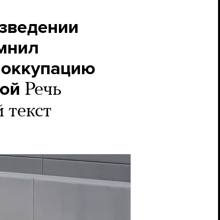
озведении
омнил
а оккупацию
вой
Речь
 текст