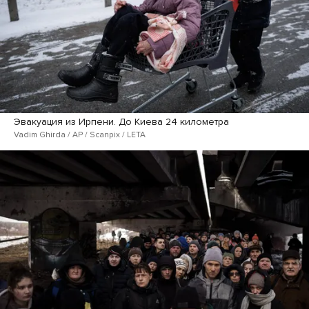
Эвакуация из Ирпени. До Киева 24 километра
Vadim Ghirda / AP / Scanpix / LETA