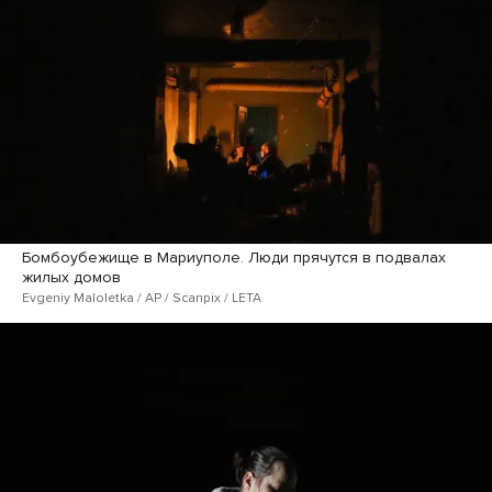
Бомбоубежище в Мариуполе. Люди прячутся в подвалах
жилых домов
Evgeniy Maloletka / AP / Scanpix / LETA