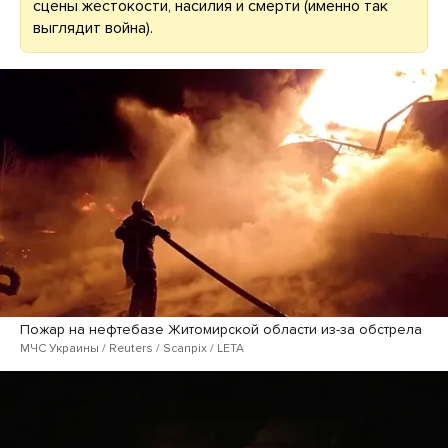
сцены жестокости, насилия и смерти (именно так
выглядит война).
Пожар на нефтебазе Житомирской области из-за обстрела
МЧС Украины / Reuters / Scanpix / LETA