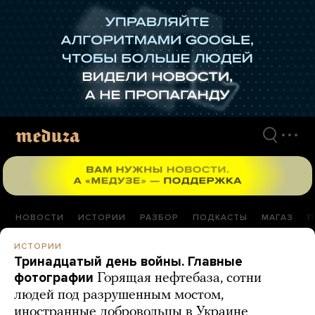
Перейти
к
материалам
НОВОСТИ
ИСТОРИИ
РАЗБОР
ПОДКАСТЫ
МАГАЗ
П
ИСТОРИИ
Тринадцатый день войны. Главные
фотографии
Горящая нефтебаза, сотни
людей под разрушенным мостом,
иностранные добровольцы в Украине