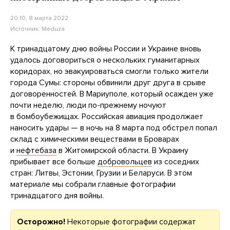
20:10, 8 марта 2022
Источник:
Meduza
К тринадцатому дню войны России и Украине вновь
удалось договориться о нескольких гуманитарных
коридорах, но эвакуироваться смогли только жители
города Сумы: стороны обвинили друг друга в срыве
договоренностей. В Мариуполе, который осажден уже
почти неделю, люди по-прежнему ночуют
в бомбоубежищах. Российская авиация продолжает
наносить удары — в ночь на 8 марта под обстрел попал
склад с химическими веществами в Броварах
и
нефтебаза
в Житомирской области. В Украину
прибывает все больше
добровольцев
из соседних
стран: Литвы, Эстонии, Грузии и Беларуси. В этом
материале мы собрали главные фотографии
тринадцатого дня войны.
Осторожно!
Некоторые фотографии содержат