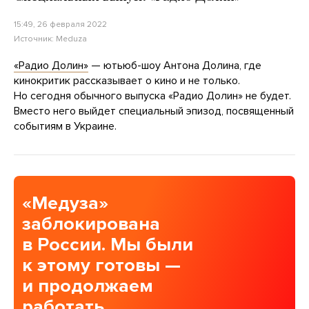
15:49, 26 февраля 2022
Источник:
Meduza
«Радио Долин»
— ютьюб-шоу Антона Долина, где
кинокритик рассказывает о кино и не только.
Но сегодня обычного выпуска «Радио Долин» не будет.
Вместо него выйдет специальный эпизод, посвященный
событиям в Украине.
«Медуза»
заблокирована
в России. Мы были
к этому готовы —
и продолжаем
работать.