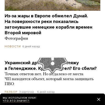
Из-за жары в Европе обмелел Дунай.
На поверхности реки показались
затонувшие немецкие корабли времен
Второй мировой
Фотографии
6 дней назад
НОВОСТИ
Украинский дрон попал по пляжу
в Геленджике. Куда он летел? Его сбили?
Точных ответов нет. Но недалеко от места
ЧП находится объект, который могла защищать
ПВО
3 карточки
6 дней назад
РАЗБОР
МЫ ИСПОЛЬЗУЕМ КУКИ!
ЧТО ЭТО ЗНАЧИТ?