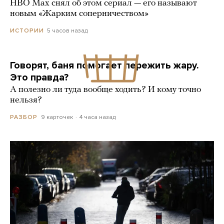
HBO Max снял об этом сериал — его называют
новым «Жарким соперничеством»
5 часов назад
ИСТОРИИ
Говорят, баня помогает пережить жару.
Это правда?
А полезно ли туда вообще ходить? И кому точно
нельзя?
9 карточек
4 часа назад
РАЗБОР