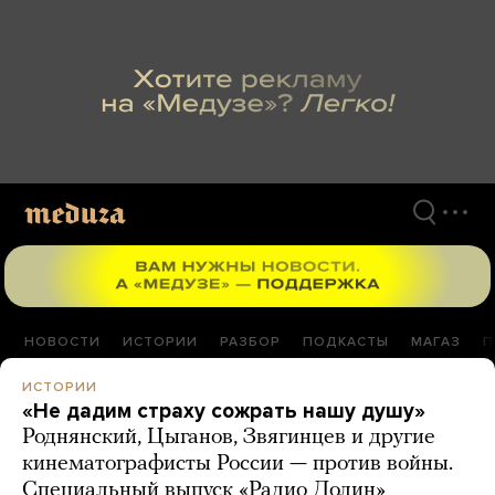
Перейти
к
материалам
НОВОСТИ
ИСТОРИИ
РАЗБОР
ПОДКАСТЫ
МАГАЗ
П
ИСТОРИИ
«Не дадим страху сожрать нашу душу»
Роднянский, Цыганов, Звягинцев и другие
кинематографисты России — против войны.
Специальный выпуск «Радио Долин»