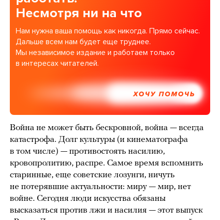
Несмотря ни на что
Нам нужна ваша помощь как никогда. Прямо сейчас.
Дальше всем нам будет еще труднее.
Мы независимое издание и работаем только
в интересах читателей.
ХОЧУ ПОМОЧЬ
Война не может быть бескровной, война — всегда
катастрофа. Долг культуры (и кинематографа
в том числе) — противостоять насилию,
кровопролитию, распре. Самое время вспомнить
старинные, еще советские лозунги, ничуть
не потерявшие актуальности: миру — мир, нет
войне. Сегодня люди искусства обязаны
высказаться против лжи и насилия — этот выпуск