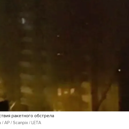
ствия ракетного обстрела
 / AP / Scanpix / LETA