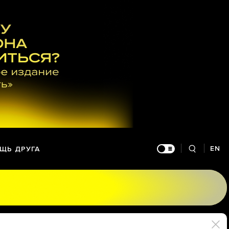
EN
ЩЬ ДРУГА