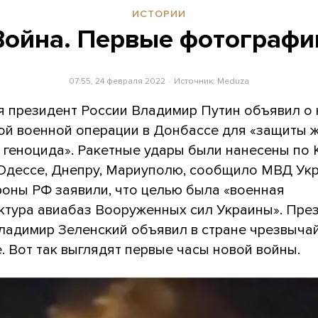
ИСТОРИИ
Война. Первые фотографи
07:55, 24 февраля 2022
Источник:
Meduza
я президент России Владимир Путин объявил о
ой военной операции в Донбассе для «защиты 
 геноцида». Ракетные удары были нанесены по 
 Одессе, Днепру, Мариуполю, сообщило МВД Ук
оны РФ заявили, что целью была «военная
ктура авиабаз Вооруженных сил Украины». Пре
ладимир Зеленский объявил в стране чрезвыча
 Вот так выглядят первые часы новой войны.