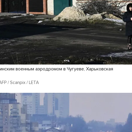
инским военным аэродромом в Чугуеве, Харьковская
 AFP / Scanpix / LETA