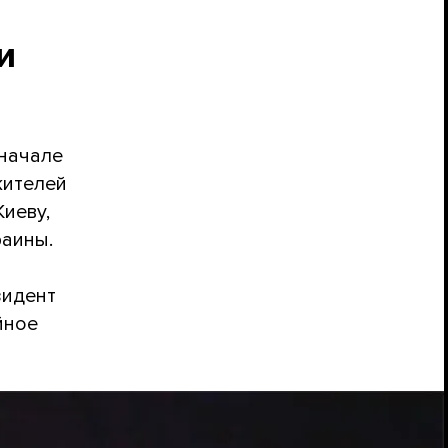
и
 начале
жителей
Киеву,
раины.
зидент
йное