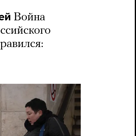
ей
Война
оссийского
правился: