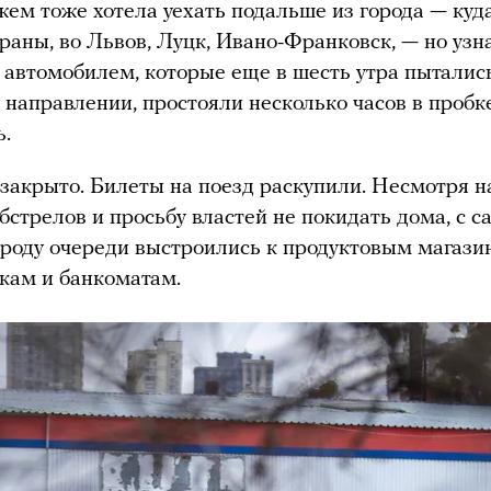
жем тоже хотела уехать подальше из города — куд
траны, во Львов, Луцк, Ивано-Франковск, — но узна
с автомобилем, которые еще в шесть утра пыталис
 направлении, простояли несколько часов в пробк
ь.
закрыто. Билеты на поезд раскупили. Несмотря н
бстрелов и просьбу властей не покидать дома, с с
ороду очереди выстроились к продуктовым магази
кам и банкоматам.