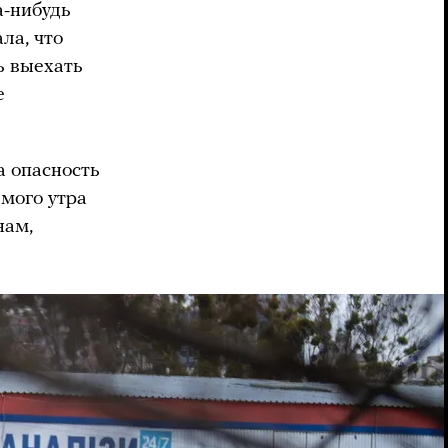
а-нибудь
ла, что
ь выехать
е
а опасность
амого утра
нам,