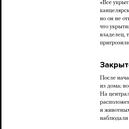
«Все укрыт
канцелярск
но он не о
что укрыти
владелец, 
пригрозили
Закрыт
После нача
из дома; н
На централ
расположен
и животным
наблюдали 