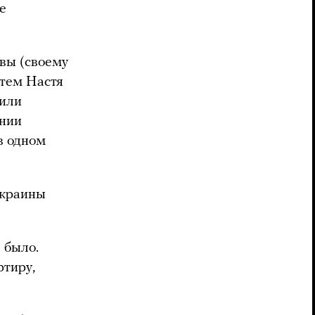
е
вы (своему
атем Настя
пили
ении
в одном
Украины
 было.
ртиру,