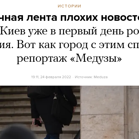
ИСТОРИИ
чная лента плохих новост
Киев уже в первый день р
я. Вот как город с этим с
репортаж «Медузы»
19:11, 24 февраля 2022
Источник:
Meduza