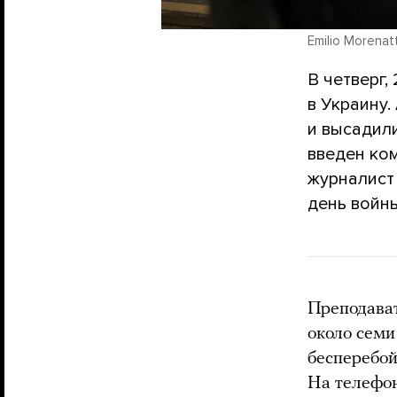
Emilio Morenatt
В четверг,
в Украину.
и высадили
введен ко
журналист
день войны
Преподават
около семи
бесперебой
На телефо