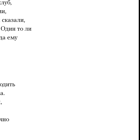
луб,
ми,
 сказали,
 Один то ли
гда ему
одить
а.
,
чно