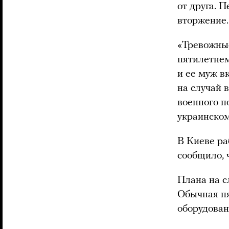
от друга. 
вторжение.
«Тревожные
пятилетнем
и ее муж в
на случай 
военного п
украинском
В Киеве ра
сообщило, 
Плана на с
Обычная пя
оборудова