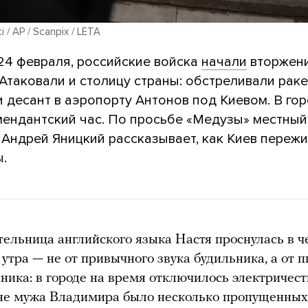
i / AP / Scanpix / LETA
 24 февраля, российские войска
начали
вторжен
 Атаковали и столицу страны: обстреливали рак
 десант в аэропорту Антонов под Киевом. В го
мендантский час. По просьбе «Медузы» местный
 Андрей Яницкий рассказывает, как Киев переж
.
ельница английского языка Настя проснулась в ч
 утра — не от привычного звука будильника, а от п
ника: в городе на время отключилось электричест
не мужа Владимира было несколько пропущенных