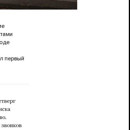
ие
етами
роде
ил первый
етверг
иска
во.
 звонков