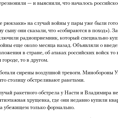
Перезвонили — и выяснили, что началось российско
 рюкзаки» на случай войны у пары уже были гото
у сыну они сказали, что «собираются в поход»). З
ключили радиоприемник, который специально ку
войны еще около месяца назад. Объявляли о введ
оложения в стране, об атаках российских войск то 
 городе, то в другом.
ботали сирены воздушной тревоги. Минобороны 
что столицу обстреливают ракетами.
лучай ракетного обстрела у Насти и Владимира не
тиэтажная хрущевка, где они недавно купили ква
на убежищем только формально.