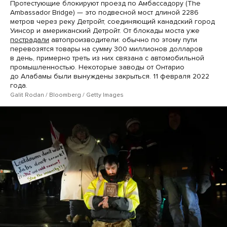
Протестующие блокируют проезд по Амбассадору (The
Ambassador Bridge) — это подвесной мост длиной 2286
метров через реку Детройт, соединяющий канадский город
Уинсор и американский Детройт. От блокады моста уже
пострадали
автопроизводители: обычно по этому пути
перевозятся товары на сумму 300 миллионов долларов
в день, примерно треть из них связана с автомобильной
промышленностью. Некоторые заводы от Онтарио
до Алабамы были вынуждены закрыться. 11 февраля 2022
года.
Galit Rodan / Bloomberg / Getty Images