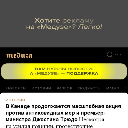
Перейти
к
материалам
НОВОСТИ
ИСТОРИИ
РАЗБОР
ПОДКАСТЫ
МАГАЗ
П
ИСТОРИИ
В Канаде продолжается масштабная акция
против антиковидных мер и премьер-
министра Джастина Трюдо
Несмотря
на усилия полиции, протестующие