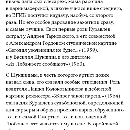
низов: папа был слесарем, мама работала
в парикмахерской, в школе учился ниже среднего,
во ВГИК поступил наудачу, наобум, со второго
раза. Но его особое дарование заметили сразу,
и самые лучшие. Свои первые роли Куравлев
сыграл у Андрея Тарковского, в его совместной
с Александром Гордоном студенческой картине
«Сегодня увольнения не будет…» (1959),
и у Василия Шукшина в его дипломе
«Из Лебяжьего сообщают» (1960).
С Шукшиным, в честь которого артист позже
назвал сына, его связали особые отношения. Роль
водителя Пашки Колокольникова в дебютной
картине режиссера «Живет такой парень» (1964)
стала для Куравлева судьбоносной, определяющей
для карьеры и образа простого парня, обрученного
то ли с самой Смертью, то ли воплощенной
Любовью, что является ему во сне. Второй такой