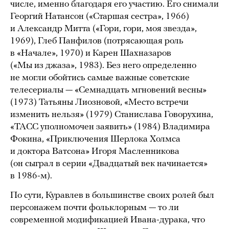
числе, именно благодаря его участию. Его снимали
Георгий Натансон («Старшая сестра», 1966)
и Александр Митта («Гори, гори, моя звезда»,
1969), Глеб Панфилов (потрясающая роль
в «Начале», 1970) и Карен Шахназаров
(«Мы из джаза», 1983). Без него определенно
не могли обойтись самые важные советские
телесериалы — «Семнадцать мгновений весны»
(1973) Татьяны Лиозновой, «Место встречи
изменить нельзя» (1979) Станислава Говорухина,
«ТАСС уполномочен заявить» (1984) Владимира
Фокина, «Приключения Шерлока Холмса
и доктора Ватсона» Игоря Масленникова
(он сыграл в серии «Двадцатый век начинается»
в 1986-м).
По сути, Куравлев в большинстве своих ролей был
персонажем почти фольклорным — то ли
современной модификацией Ивана-дурака, что