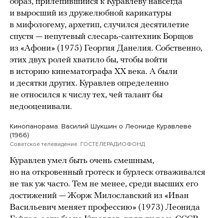
образ, прилепившийся к Куравлеву навсегда
и выросший из дружелюбной карикатуры
в мифологему, архетип, случился десятилетие
спустя — непутевый слесарь-сантехник Борщов
из «Афони» (1975) Георгия Данелия. Собственно,
этих двух ролей хватило бы, чтобы войти
в историю кинематографа ХХ века. А были
и десятки других. Куравлев определенно
не относился к числу тех, чей талант бы
недооценивали.
Кинопанорама. Василий Шукшин о Леониде Куравлеве
(1966)
Советское телевидение. ГОСТЕЛЕРАДИОФОНД
Куравлев умел быть очень смешным,
но на откровенный гротеск и бурлеск отваживался
не так уж часто. Тем не менее, среди высших его
достижений — Жорж Милославский из «Иван
Васильевич меняет профессию» (1973) Леонида