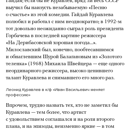
Гайдая; если бы не Куравлев, вряд ли весь СССР
выучил бы наизусть незабываемую «Песню
о счастье» из этой комедии. Гайдай Куравлева
полюбил и работал с ним неоднократно; в 1992-м
тот довольно неожиданно сыграл роль президента
Горбачева в последней картине режиссера
«На Дерибасовской хорошая погода…».
Милославский был, конечно, пообтесавшимся
и обнаглевшим Шурой Балагановым из «Золотого
теленка» (1968) Михаила Швейцера — еще одного
неординарного режиссера, высоко ценившего
талант Куравлева и снимавшего его много раз.
Леонид Куравлев в к/ф «Иван Васильевич меняет
профессию»
Впрочем, трудно назвать тех, кто не заметил бы
Куравлева — тем более, что артист
с удовольствием соглашался и на роли второго
плана, и на эпизоды, неизменно яркие — в том