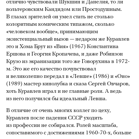
отлично чувствовали Шукшин и Данелия, то ли
вольтеровским Кандидом или Простодушным.
В глазах зрителей он умел стать не столько
колоритным комическим типажом, сколько
«человеком вообще», принимающим
экзистенциальный вызов — недаром же Куравлев
это и Хома Брут из «Вия» (1967) Константина
Ершова и Георгия Кропачева, и даже Робинзон
Крузо из экранизации того же Говорухина в 1972-
м. Это же его качество почувствовал
и великолепно передал в «Левше» (1986) и «Оно»
(1989) мастер кинолубка и сказа Сергей Овчаров,
хоть Куравлев играл и не главные роли. А ведь
из него получился бы идеальный Левша.
В отличие от очень многих коллег по цеху,
Куравлев после падения СССР уходить
из профессии не собирался. Ролей масштаба,
сопоставимого с достижениями 1960-70-х, больше