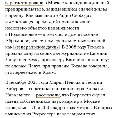
зарегистрирована
в Москве как индивидуальный
предприниматель, занимавшийся сдачей жилья
в аренду. Как выяснили «Радио Свобода»
и «Настоящее время», ей принадлежали
несколько объектов недвижимости
в Подмосковье — в том числе дом в поселке
Абрамцево, известном среди местных жителей
как
«генеральские дачи»
. В 2008 году Токаева
продала одну из своих дач журналистке Евгении
Лавут и ее мужу, продюсеру Евгению Гиндилису;
по словам Лавут, при продаже Токаева говорила,
что переезжает в Крым.
В декабре 2021 года Мария Певчих и Георгий
Албуров — соратники оппозиционера Алексея
Навального —
рассказали
, что Росреестр скрыл
имена собственников двух квартир в Москве
площадью 170 и 200 квадратных метров. В старых
выписках из Росреестра владельцами этих