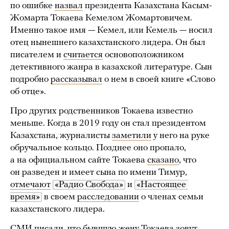
по ошибке
назвал
президента Казахстана Касым-
Жомарта Токаева Кемелом Жомартовичем.
Именно такое имя — Кемел, или Кемель — носил
отец нынешнего казахстанского лидера. Он был
писателем и
считается
основоположником
детективного жанра в казахской литературе. Сын
подробно
рассказывал
о нем в своей книге «Слово
об отце».
Про других родственников Токаева известно
меньше. Когда в 2019 году он стал президентом
Казахстана, журналисты
заметили
у него на руке
обручальное кольцо. Позднее оно пропало,
а на официальном сайте Токаева
сказано
, что
он разведен и имеет сына по имени Тимур,
отмечают
«Радио Свобода»
и
«Настоящее 
время»
в своем
расследовании
о членах семьи
казахстанского лидера.
СМИ писали, что бывшую жену Токаева
зовут