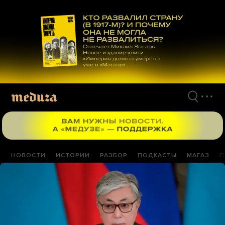
Перейти
к
материалам
НОВОСТИ
ИСТОРИИ
РАЗБОР
ПОДКАСТЫ
МАГАЗ
П