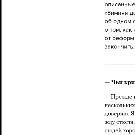
описанные
«Зимняя д
об одном о
о том, ка
от реформ
закончить,
— Чьи кри
— Прежде 
нескольких
доверяю. Я
жду ответа
людей хоро