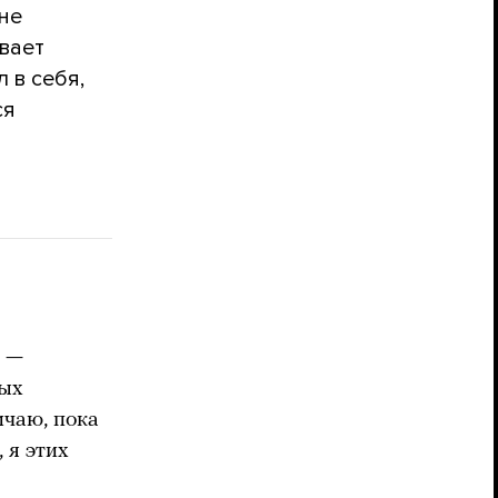
не
вает
 в себя,
ся
 —
рых
ичаю, пока
 я этих