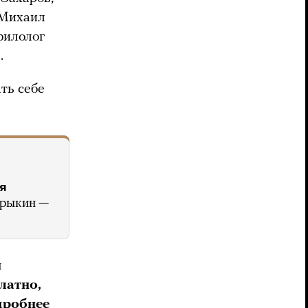
 Михаил
филолог
.
ать себе
я
рыкин —
н
латно,
дробнее