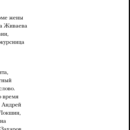
роме жены
на Живаева
ии,
окурсница
ята,
стный
слово.
о время
, Андрей
 Локшин,
ена
Захаров,