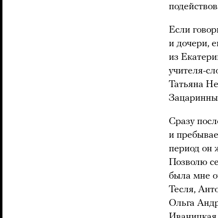
подействов
Если говор
и дочери, 
из Екатери
учителя-сл
Татьяна Не
Зацаринны
Сразу после
и пребывае
период он 
Позволю се
была мне о
Тесля, Ант
Ольга Анд
Иваницкая,