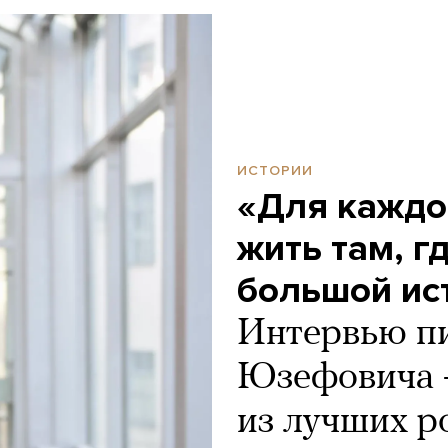
ИСТОРИИ
«Для каждо
жить там, г
большой ис
Интервью п
Юзефовича —
из лучших р