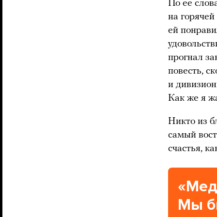
По ее слов
на горячей
ей понрави
удовольств
прогнал за
повесть, ск
и дивизион
Как же я ж
Никто из б
самый вост
счастья, ка
«Мед
Мы б