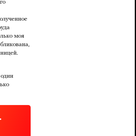
го
полученное
руда
олько моя
убликована,
нницей.
 один
лько
.