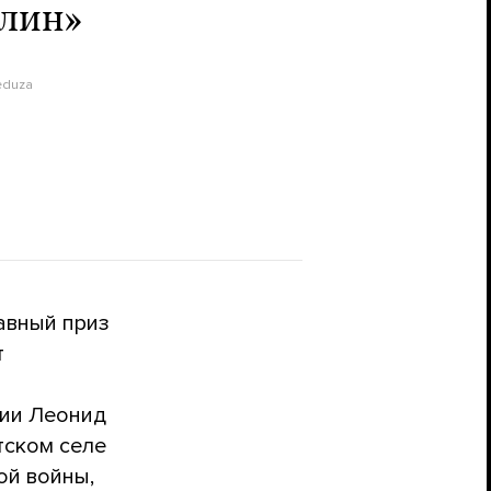
лин»
eduza
авный приз
т
мии Леонид
тском селе
ой войны,