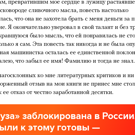
ам, превратившим мое сердце в лужицу растаявше
 сковороде сливочного масла, повесть настолько
лась, что она не захотела брать с меня деньги за 
ие. Я окончательно уверовал в свой талант и без т
кравшуюся было мысль, что ей понравилась не ст
олько я сам. Эта повесть так никогда и не была оп
ная машинистка осталась ее единственной покло
алею, что забыл ее имя! Фамилию и тогда не знал.
лагосклонных ко мне литературных критиков и ни
орженный отзыв на мои книги не принес мне сто
к ее отказ от честно заработанной десятки.
уза» заблокирована в России
ыли к этому готовы —