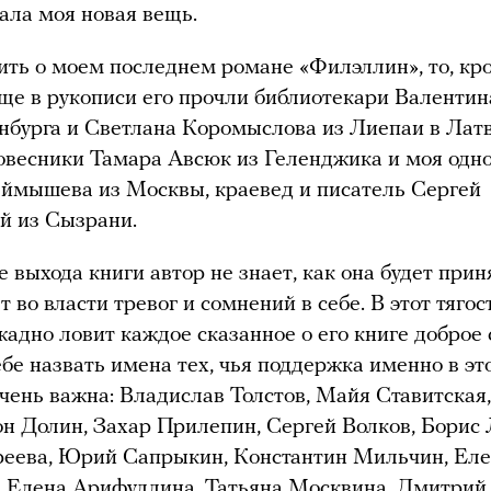
ала моя новая вещь.
ить о моем последнем романе «Филэллин», то, к
еще в рукописи его прочли библиотекари Валенти
нбурга и Светлана Коромыслова из Лиепаи в Латв
овесники Тамара Авсюк из Геленджика и моя одн
ймышева из Москвы, краевед и писатель Сергей
й из Сызрани.
 выхода книги автор не знает, как она будет прин
т во власти тревог и сомнений в себе. В этот тяго
жадно ловит каждое сказанное о его книге доброе 
бе назвать имена тех, чья поддержка именно в эт
чень важна: Владислав Толстов, Майя Ставитская
он Долин, Захар Прилепин, Сергей Волков, Борис
реева, Юрий Сапрыкин, Константин Мильчин, Ел
 Елена Арифуллина, Татьяна Москвина, Дмитрий 