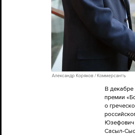
Александр Коряков / Коммерсантъ
В декабре
премии «Б
о греческо
российског
Юзефович 
Сасыл-Сыс