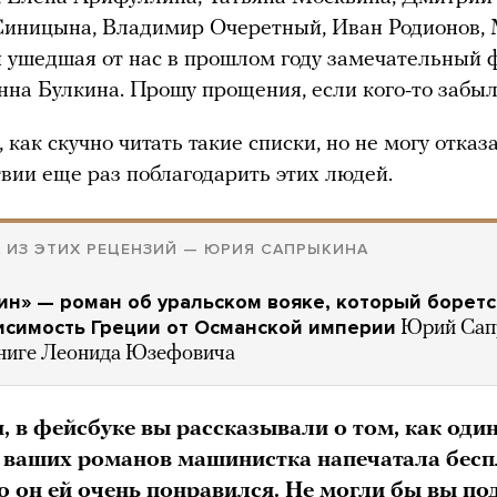
иницына, Владимир Очеретный, Иван Родионов,
 ушедшая от нас в прошлом году замечательный 
нна Булкина. Прошу прощения, если кого-то забыл
как скучно читать такие списки, но не могу отказ
твии еще раз поблагодарить этих людей.
 ИЗ ЭТИХ РЕЦЕНЗИЙ — ЮРИЯ САПРЫКИНА
н» — роман об уральском вояке, который боретс
исимость Греции от Османской империи
Юрий Сап
книге Леонида Юзефовича
, в фейсбуке вы рассказывали о том, как оди
 ваших романов машинистка напечатала бесп
о он ей очень понравился. Не могли бы вы по