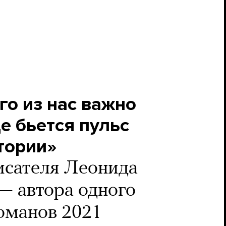
го из нас важно
де бьется пульс
тории»
исателя Леонида
 автора одного
оманов 2021