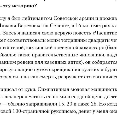
ь эту историю?
оду я был лейтенантом Советской армии и прожи
Нижняя Березовка на Селенге, в 16 километрах к 
э. Здесь я написал свою первую повесть «Чаепитие
ет соответствовали моим тогдашним двадцати ч
вный герой, кяхтинский «ревенной комиссар» (был
айкалье такие правительственные чиновники, на
анием ревеня для казенных аптек), он собираетс
ирскую нацию путем скрещивания русских и бурят
торая сильна как смерть, разрушает его евгеничес
написал от руки. Симпатичная молодая машинистк
ялась перепечатать ее по милосердной цене десят
у — обычно запрашивали 15, 20 и даже 25. Но ког
отовой 100-страничной рукописью, денег у меня она