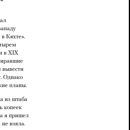
вал
западу
 в Кяхте».
етырем
и в XIX
дзиравшие
я вывести
. Однако
кие планы.
а из штаба
ь копеек
да я пришел
 не взяла.