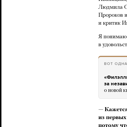
Людмила С
Пророков и
и критик И
Я понимаю, 
в удовольс
ВОТ ОДНА
«Филэлли
за незав
о новой 
— Кажется
из первых
потому чт