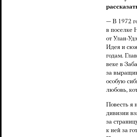
рассказат
— В 1972 г
в поселке 
от Улан-Уд
Идея и сюж
годам. Гла
веке в Заб
за выращив
особую сиб
любовь, ко
Повесть я 
дивизии вз
за страниц
к ней за г