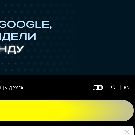
EN
ЩЬ ДРУГА