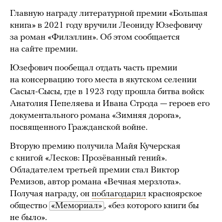
Главную награду литературной премии «Большая
книга» в 2021 году вручили Леониду Юзефовичу
за роман «Филэллин». Об этом сообщается
на сайте премии.
Юзефович пообещал отдать часть премии
на консервацию того места в якутском селении
Сасыл-Сысы, где в 1923 году прошла битва войск
Анатолия Пепеляева и Ивана Строда — героев его
документального романа «Зимняя дорога»,
посвященного Гражданской войне.
Вторую премию получила Майя Кучерская
с книгой «Лесков: Прозёванный гений».
Обладателем третьей премии стал Виктор
Ремизов, автор романа «Вечная мерзлота».
Получая награду, он
поблагодарил
красноярское
общество
«Мемориал»
, «без которого книги бы
не было».