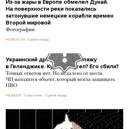
Из-за жары в Европе обмелел Дунай.
На поверхности реки показались
затонувшие немецкие корабли времен
Второй мировой
Фотографии
5 дней назад
НОВОСТИ
Украинский дрон попал по пляжу
в Геленджике. Куда он летел? Его сбили?
Точных ответов нет. Но недалеко от места
ЧП находится объект, который могла защищать
ПВО
3 карточки
5 дней назад
РАЗБОР