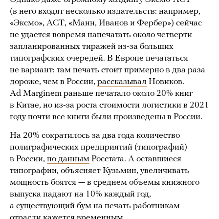
(в него входят несколько издательств: например,
«Эксмо», АСТ, «Манн, Иванов и Фербер») сейчас
не удается вовремя напечатать около четверти
запланированных тиражей из-за больших
типографских очередей. В Европе печататься
не вариант: там печать стоит примерно в два раза
дороже, чем в России,
рассказывал
Новиков.
Ad Marginem раньше печатало около 20% книг
в Китае, но из-за роста стоимости логистики в 2021
году почти все книги были произведены в России.
На 20% сократилось за два года количество
полиграфических предприятий (типографий)
в России,
по данным
Росстата. А оставшиеся
типографии, объясняет Кузьмин, увеличивать
мощность боятся — в среднем объемы книжного
выпуска падают на 10% каждый год,
а существующий бум на печать работникам
отрасли кажется временным.