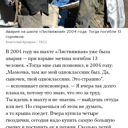
Авария на шахте «Листвяжная» 2004 года. Тогда погибли 13
горняков
Анатолий Кузярин / ТАСС
В 2004 году на шахте «Листвяжная» уже была
авария — при взрыве метана погибли 13
человек. «Тогда мне сын позвонил, в 2004 году:
„Мамочка, там же мой одноклассник был. Да,
сыночек, твой одноклассник. Это страшно“.
— вспоминает пенсионерка. — Я вчера так долго
плакала, потому что знаю, что это за труд.
Ты идешь в шахту и не знаешь — выйдешь оттуда
или нет. Но стараешься об этом не думать,
а то крыша поедет. Вчера купила четыре
гвоздички, сегодня надо купить самую большую
свечку и поставить ее в церкви. Сколько детей