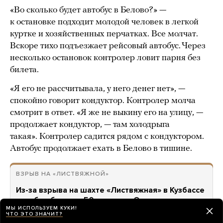
«Во сколько будет автобус в Белово?» —
к остановке подходит молодой человек в легкой
куртке и хозяйственных перчатках. Все молчат.
Вскоре тихо подъезжает рейсовый автобус. Через
несколько остановок контролер ловит парня без
билета.
«Я его не рассчитывала, у него денег нет», —
спокойно говорит кондуктор. Контролер молча
смотрит в ответ. «Я же не выкину его на улицу, —
продолжает кондуктор, — там холодрыга
такая». Контролер садится рядом с кондуктором.
Автобус продолжает ехать в Белово в тишине.
ВЗРЫВ НА «ЛИСТВЯЖНОЙ»
Из-за взрыва на шахте «Листвяжная» в Кузбассе
погибли больше 50 человек. Один человек,
МЫ ИСПОЛЬЗУЕМ КУКИ!
считавшийся погибшим, сам вышел
ЧТО ЭТО ЗНАЧИТ?
к спасателям
Это крупнейшая авария