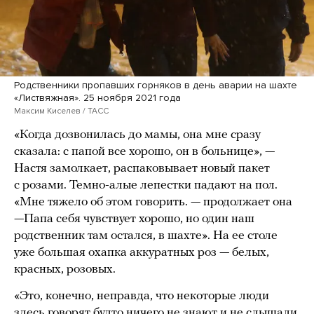
Родственники пропавших горняков в день аварии на шахте
«Листвяжная». 25 ноября 2021 года
Максим Киселев / ТАСС
«Когда дозвонилась до мамы, она мне сразу
сказала: с папой все хорошо, он в больнице», —
Настя замолкает, распаковывает новый пакет
с розами. Темно-алые лепестки падают на пол.
«Мне тяжело об этом говорить. — продолжает она
—Папа себя чувствует хорошо, но один наш
родственник там остался, в шахте». На ее столе
уже большая охапка аккуратных роз — белых,
красных, розовых.
«Это, конечно, неправда, что некоторые люди
здесь говорят будто ничего не знают и не слышали.