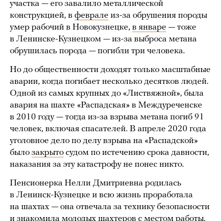
участка — его завалило металлической
конструкцией, в
феврале
из-за обрушения породы
умер рабочий в Новокузнецке,
в январе
— тоже
в Ленинске-Кузнецком — из-за выброса метана
обрушилась порода — погибли три человека.
Но до общественности доходят только масштабные
аварии, когда погибает несколько десятков людей.
Одной из самых крупных до «Листвяжной», была
авария на шахте «Распадская» в Междуреченске
в 2010 году — тогда из-за взрыва метана погиб 91
человек, включая спасателей. В апреле 2020 года
уголовное дело по делу взрыва на «Распадской»
было
закрыто
судом по истечению срока давности,
наказания за эту катастрофу не понес никто.
Пенсионерка Нелли Дмитриевна родилась
в Ленинск-Кузнецке и всю жизнь проработала
на шахтах — она отвечала за технику безопасности
и знакомила молодых шахтеров с местом работы.