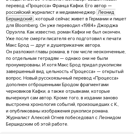
перевод «Процесса» Франца Кафки. Его автор —
российский журналист и медиаменеджер
Леонид 
Бершидский
, который сейчас живет в Германии и пишет
для Bloomberg. Он уже переводил «1984» Джорджа
Оруэлла. Как известно, роман Кафки не был окончен.
Уже после смерти писателя его подготовил к печати
Макс Брод — друг и душеприказчик автора.
Он разложил главы романа, в том числе неоконченные,
по отдельным тетрадям — однако они не были
пронумерованы. И хотя Макс Брод придал рукописям
завершенный вид, цельность «Процесса» — открытый
вопрос. Новый русскоязычный перевод «Процесса»
дополнен отброшенными Бродом фрагментами
черновиков Кафки, а также отрывками, которые
вычеркнул сам автор. Кроме того, в издании заново
выстроена хронология событий, произошедших с К.,
и опубликованы изображения рукописи романа.
Журналист Алексей Огнев побеседовал с Леонидом
Бершидским об этой работе.