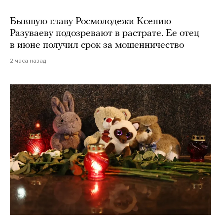
Бывшую главу Росмолодежи Ксению
Разуваеву подозревают в растрате. Ее отец
в июне получил срок за мошенничество
2 часа назад