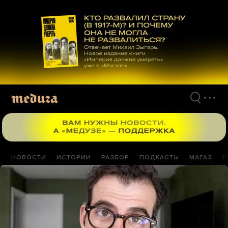
Перейти
к
материалам
НОВОСТИ
ИСТОРИИ
РАЗБОР
ПОДКАСТЫ
МАГАЗ
П