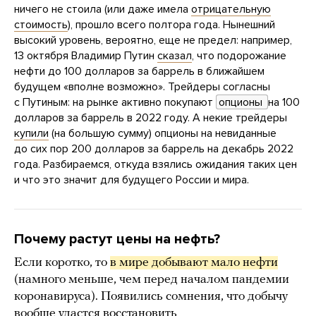
ничего не стоила (или даже имела
отрицательную
стоимость
), прошло всего полтора года. Нынешний
высокий уровень, вероятно, еще не предел: например,
13 октября Владимир Путин
сказал
, что подорожание
нефти до 100 долларов за баррель в ближайшем
будущем «вполне возможно». Трейдеры согласны
с Путиным: на рынке активно покупают
опционы 
на 100
долларов за баррель в 2022 году. А некие трейдеры
купили
(на большую сумму) опционы на невиданные
до сих пор 200 долларов за баррель на декабрь 2022
года. Разбираемся, откуда взялись ожидания таких цен
и что это значит для будущего России и мира.
Почему растут цены на нефть?
Если коротко, то
в мире добывают мало нефти
(намного меньше, чем перед началом пандемии
коронавируса). Появились сомнения, что добычу
вообще удастся восстановить