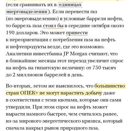
(если сравнивать их в
единицах 
энерговыделения
). Если перевести газ
(по энерговыделению) в условные баррели нефти,
то баррель газа
стоил бы
в середине октября около
190 долларов. Это может
привести
к переориентации с потребления газа на нефть
и нефтепродукты везде, где это возможно.
Аналитики инвестбанка JP Morgan считают, что
в ближайшие месяцы этот переход увеличит спрос
на нефть на гигантскую величину: от 750 тысяч
до 2 миллионов баррелей в день.
Во-вторых, летом же выяснилось, что
большинство 
стран ОПЕК+ не могут нарастить добычу
даже
в соответствии с теми квотами, которые они сами
утвердили. При этом спрос на нефть может
вырасти намного быстрее, чем считалось ранее,
из-за мирового энергетического кризиса, который
сначала накрыл рынок природного газа.