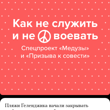
Пляжи Геленджика начали закрывать