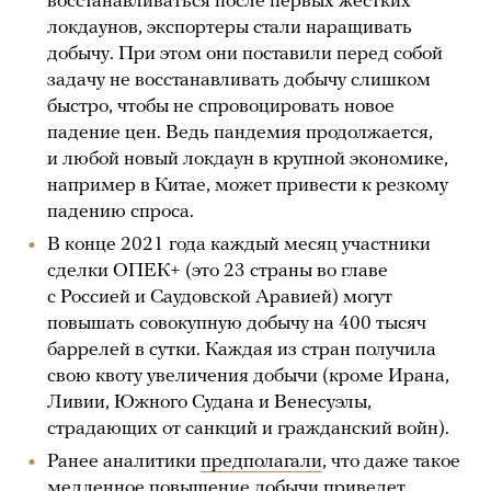
восстанавливаться после первых жестких
локдаунов, экспортеры стали наращивать
добычу. При этом они поставили перед собой
задачу не восстанавливать добычу слишком
быстро, чтобы не спровоцировать новое
падение цен. Ведь пандемия продолжается,
и любой новый локдаун в крупной экономике,
например в Китае, может привести к резкому
падению спроса.
В конце 2021 года каждый месяц участники
сделки ОПЕК+ (это 23 страны во главе
с Россией и Саудовской Аравией) могут
повышать совокупную добычу на 400 тысяч
баррелей в сутки. Каждая из стран получила
свою квоту увеличения добычи (кроме Ирана,
Ливии, Южного Судана и Венесуэлы,
страдающих от санкций и гражданский войн).
Ранее аналитики
предполагали
, что даже такое
медленное повышение добычи приведет