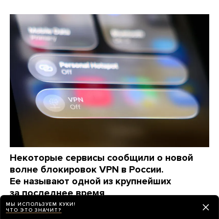
Некоторые сервисы сообщили о новой
волне блокировок VPN в России.
Ее называют одной из крупнейших
за последнее время
Что об этом известно
МЫ ИСПОЛЬЗУЕМ КУКИ!
ЧТО ЭТО ЗНАЧИТ?