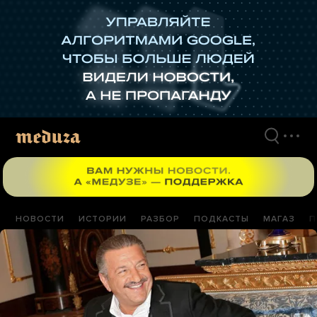
Перейти
к
материалам
НОВОСТИ
ИСТОРИИ
РАЗБОР
ПОДКАСТЫ
МАГАЗ
П