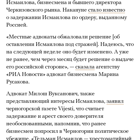
Исмаилова, бизнесмена и бывшего директора
Черкизовского рынка. Накануне
стало известно
о задержании Исмаилова по ордеру, выданному
Россией.
«Местные адвокаты обжаловали решение [об
оставлении Исмаилова под стражей]. Надеюсь, что
на следующей неделе оно будет изменено. А уже
не ранее, чем через месяц будет решение о выдаче
его российской стороне», —
сказала
агентству
«РИА Новости» адвокат бизнесмена Марина
Русакова.
Адвокат Милош Вуксанович, также
представляющий интересы Исмаилова,
заявил
черногорской газете Vijesti, что считает
задержание и арест своего доверителя
необоснованными, напомнив, что ранее
бизнесмен попросил в Черногории политическое
убежище. «Тельман Исмаилов — хрестоматийный