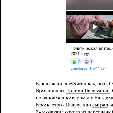
Как выяснила «Фонтанка», роль О
Брусникина»
Даниил Газизуллин
.
по одноименному роману Владими
Кроме этого, Газизуллин
сыграл
э
3» и
озвучил
одного из персонаже