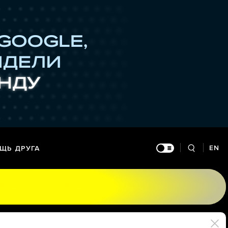
EN
ЩЬ ДРУГА