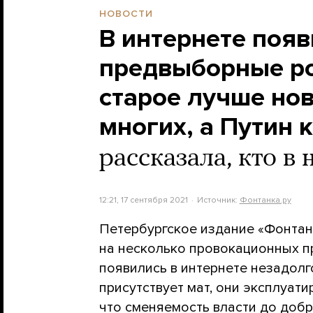
НОВОСТИ
В интернете поя
предвыборные ро
старое лучше но
многих, а Путин 
рассказала, кто в
12:21, 17 сентября 2021
Источник:
Фонтанка.ру
Петербургское издание «Фонта
на несколько провокационных п
появились в интернете незадолго
присутствует мат, они эксплуати
что сменяемость власти до добр