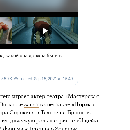
лега играет актер театра «Мастерская
 Он также
занят
в спектакле «Норма»
ра Сорокина в Театре на Бронной.
пизодическую роль в сериале «Ищейка
й фильма «Легенда о Зеленом