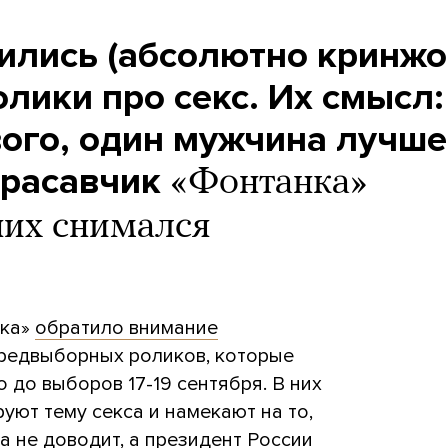
вились (абсолютно кринжо
лики про секс. Их смысл:
вого, один мужчина лучше
красавчик
«Фонтанка»
 них снимался
нка»
обратило внимание
редвыборных роликов, которые
 до выборов 17-19 сентября. В них
руют тему секса и намекают на то,
а не доводит, а президент России