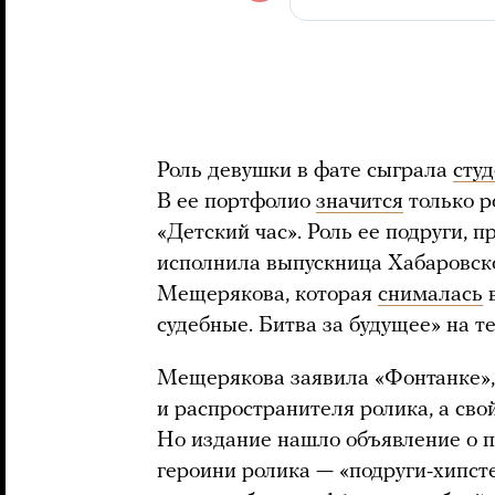
Роль девушки в фате сыграла
сту
В ее портфолио
значится
только р
«Детский час». Роль ее подруги, п
исполнила выпускница Хабаровско
Мещерякова, которая
снималась
в
судебные. Битва за будущее» на т
Мещерякова заявила «Фонтанке», 
и распространителя ролика, а сво
Но издание нашло объявление о п
героини ролика — «подруги-хипсте