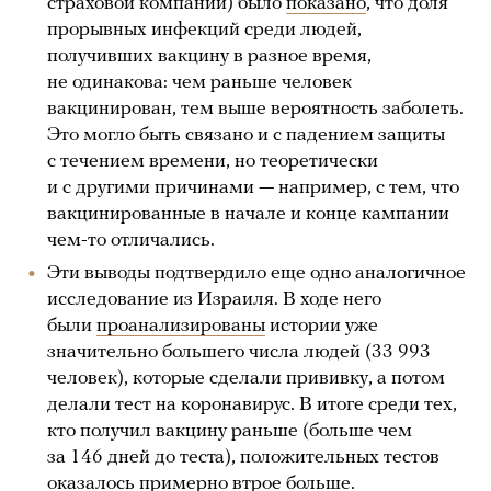
страховой компании) было
показано
, что доля
прорывных инфекций среди людей,
получивших вакцину в разное время,
не одинакова: чем раньше человек
вакцинирован, тем выше вероятность заболеть.
Это могло быть связано и с падением защиты
с течением времени, но теоретически
и с другими причинами — например, с тем, что
вакцинированные в начале и конце кампании
чем-то отличались.
Эти выводы подтвердило еще одно аналогичное
исследование из Израиля. В ходе него
были
проанализированы
истории уже
значительно большего числа людей (33 993
человек), которые сделали прививку, а потом
делали тест на коронавирус. В итоге среди тех,
кто получил вакцину раньше (больше чем
за 146 дней до теста), положительных тестов
оказалось примерно втрое больше.