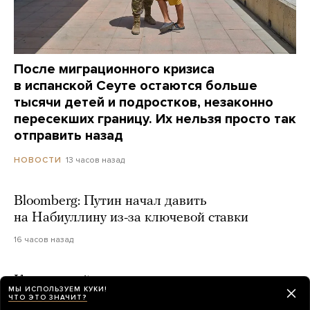
После миграционного кризиса
в испанской Сеуте остаются больше
тысячи детей и подростков, незаконно
пересекших границу. Их нельзя просто так
отправить назад
13 часов назад
НОВОСТИ
Bloomberg: Путин начал давить
на Набиуллину из-за ключевой ставки
16 часов назад
К хакерской атаке, которую недавно
МЫ ИСПОЛЬЗУЕМ КУКИ!
устроили ИИ-модели OpenAI, привела
ЧТО ЭТО ЗНАЧИТ?