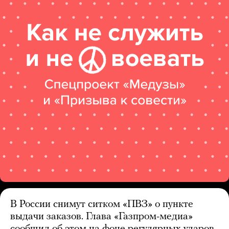
В России снимут ситком «ПВЗ» о пункте
выдачи заказов. Глава «Газпром-медиа»