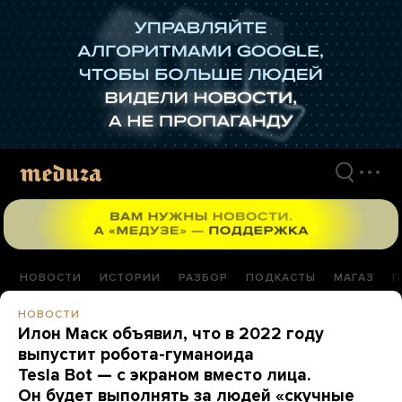
Перейти
к
материалам
НОВОСТИ
ИСТОРИИ
РАЗБОР
ПОДКАСТЫ
МАГАЗ
П
НОВОСТИ
Илон Маск объявил, что в 2022 году
выпустит робота-гуманоида
Tesla Bot — с экраном вместо лица.
Он будет выполнять за людей «скучные