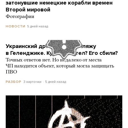
затонувшие немецкие корабли времен
Второй мировой
Фотографии
5 дней назад
НОВОСТИ
Украинский дрон попал по пляжу
в Геленджике. Куда он летел? Его сбили?
Точных ответов нет. Но недалеко от места
ЧП находится объект, который могла защищать
ПВО
3 карточки
5 дней назад
РАЗБОР