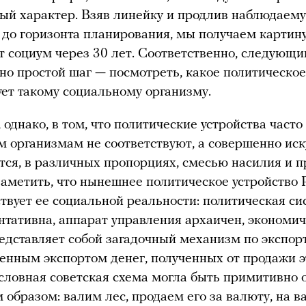
ый характер. Взяв линейку и продлив наблюдаем
до горизонта планирования, мы получаем картину
т социум через 30 лет. Соответственно, следующи
но простой шаг — посмотреть, какое политическое
ует такому социальному организму.
 однако, в том, что политические устройства часто
 организмам не соответствуют, а совершенно иск
ся, в различных пропорциях, смесью насилия и п
заметить, что нынешнее политическое устройство 
ствует ее социальной реальности: политическая си
нтативна, аппарат управления архаичен, экономи
едставляет собой загадочный механизм по экспор
енным экспортом денег, полученных от продажи э
Условная советская схема могла быть примитивно 
образом: валим лес, продаем его за валюту, на в