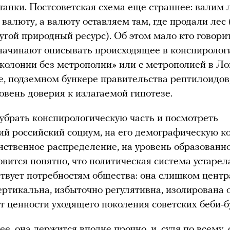
танки. Постсоветская схема еще страннее: валим л
валюту, а валюту оставляем там, где продали лес 
угой природный ресурс). Об этом мало кто говорит,
начинают описывать происходящее в конспиролог
колонии без метрополии» или с метрополией в Ло
, подземном бункере правительства рептилоидов,
овень доверия к излагаемой гипотезе.
убрать конспирологическую часть и посмотреть
й российский социум, на его демографическую к
нственное распределение, на уровень образованн
овится понятно, что политическая система устарел
ствует потребностям общества: она слишком центр
ртикальна, избыточно регулятивна, изолирована о
т ценности уходящего поколения советских беби-б
ее, она держится вполне прочно, и, судя по всему,