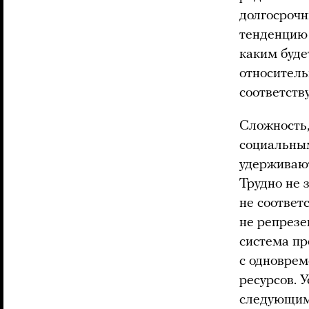
долгосрочн
тенденцию 
каким буде
относитель
соответств
Сложность,
социальным
удерживают
Трудно не 
не соответ
не репрезе
система пр
с одноврем
ресурсов. 
следующим 