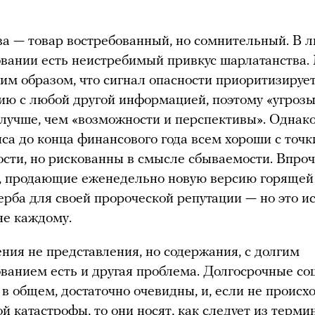
а — товар востребованный, но сомнительный. В 
вании есть неистребимый привкус шарлатанства.
ким образом, что сигнал опасности приоритизируе
ию с любой другой информацией, поэтому «угрозы
лучше, чем «возможности и перспективы». Однак
са до конца финансового года всем хороши с точк
сти, но рискованны в смысле сбываемости. Впроч
, продающие еженедельно новую версию горящей 
ерба для своей пророческой репутации — но это ис
не каждому.
ения не представления, но содержания, с долгим
ванием есть и другая проблема. Долгосрочные с
 в общем, достаточно очевидны, и, если не происх
й катастрофы, то они носят, как следует из термин