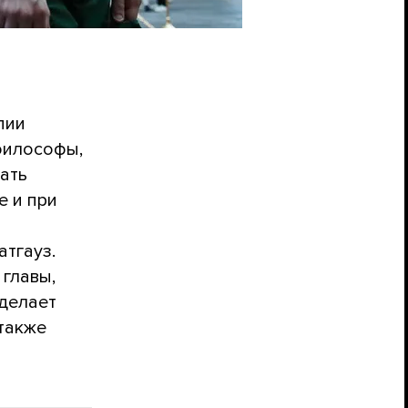
пии
 философы,
ать
е и при
атгауз.
главы,
делает
 также