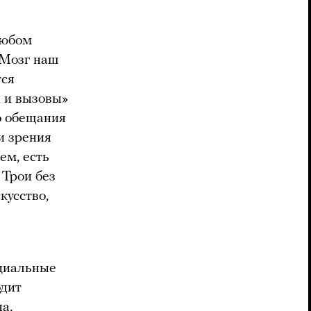
любом
 Мозг наш
тся
 и вызовы»
о обещания
и зрения
ем, есть
Трои без
кусство,
оциальные
одит
а,