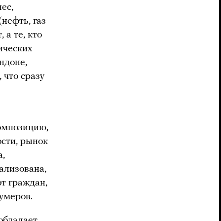
ес,
(нефть, газ
 а те, кто
ических
ндоне,
 что сразу
омпозицию,
ости, рынок
а,
ализована,
т граждан,
умеров.
 обладает