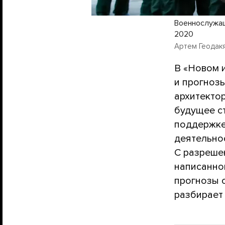
Военнослужащ
2020
Артем Геодакя
В «Новом 
и прогнозы
архитекто
будущее ст
поддержке
деятельнос
С разреше
написанно
прогнозы 
разбирает 