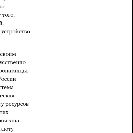
ую
 того,
й,
 устройство
 своим
усственно
ропаганды.
России
стема
ческая
ту ресурсов
тих
описана
алюту