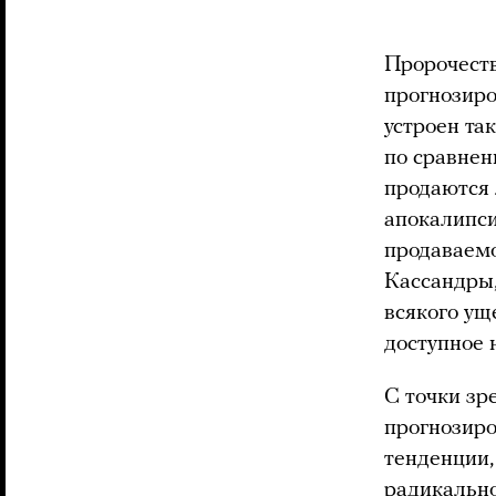
Пророчеств
прогнозиро
устроен та
по сравнен
продаются 
апокалипси
продаваемо
Кассандры
всякого ущ
доступное 
С точки зр
прогнозиро
тенденции,
радикально