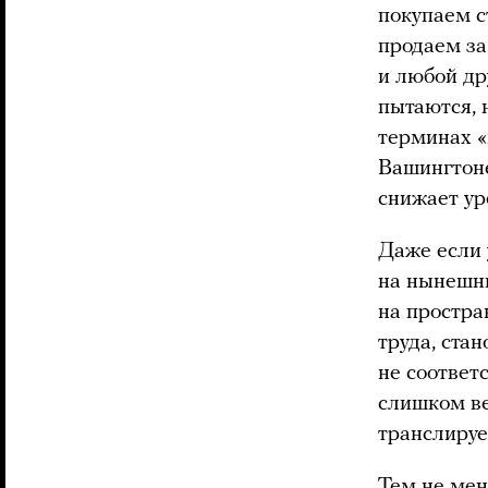
покупаем с
продаем за 
и любой др
пытаются, 
терминах «
Вашингтоне
снижает ур
Даже если 
на нынешни
на простра
труда, стан
не соответ
слишком ве
транслируе
Тем не мен