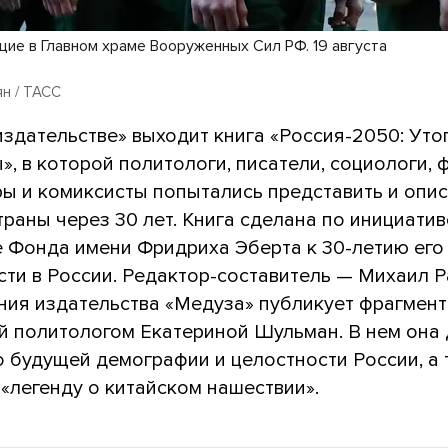
ие в Главном храме Вооруженных Сил РФ. 19 августа
н / ТАСС
издательстве» выходит книга «Россия-2050: Уто
», в которой политологи, писатели, социологи,
ры и комиксисты попытались представить и опис
раны через 30 лет. Книга сделана по инициатив
 Фонда имени Фридриха Эберта к 30-летию его
ти в России. Редактор-составитель — Михаил Р
ния издательства «Медуза» публикует фрагмент 
й политологом Екатериной Шульман. В нем она 
о будущей демографии и целостности России, а
«легенду о китайском нашествии».