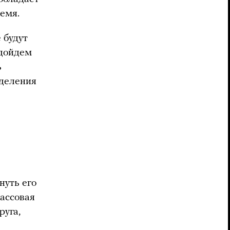
ремя.
 будут
одойдем
ь
еделения
нуть его
массовая
руга,