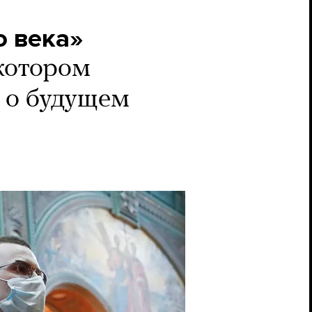
о века»
 котором
 о будущем