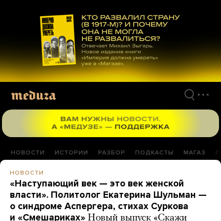
Перейти
к
материалам
НОВОСТИ
ИСТОРИИ
РАЗБОР
ПОДКАСТЫ
МАГАЗ
П
НОВОСТИ
«Наступающий век — это век женской
власти». Политолог Екатерина Шульман —
о синдроме Аспергера, стихах Суркова
и «Смешариках»
Новый выпуск «Скажи