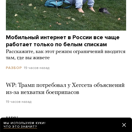
Мобильный интернет в России все чаще
работает только по белым спискам
Расскажите, как этот режим ограничений вводится
там, где вы живете
19 часов назад
РАЗБОР
WP: Трамп потребовал у Хегсета объяснений
из-за нехватки боеприпасов
19 часов назад
ЦРУ создало специальную группу для
МЫ ИСПОЛЬЗУЕМ КУКИ!
давления на власти Кубы. Ее задача —
ЧТО ЭТО ЗНАЧИТ?