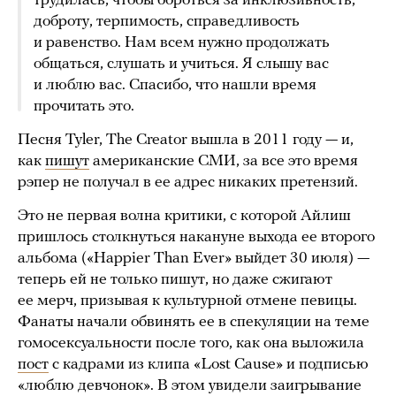
трудилась, чтобы бороться за инклюзивность,
доброту, терпимость, справедливость
и равенство. Нам всем нужно продолжать
общаться, слушать и учиться. Я слышу вас
и люблю вас. Спасибо, что нашли время
прочитать это.
Песня Tyler, The Creator вышла в 2011 году — и,
как
пишут
американские СМИ, за все это время
рэпер не получал в ее адрес никаких претензий.
Это не первая волна критики, с которой Айлиш
пришлось столкнуться накануне выхода ее второго
альбома («Happier Than Ever» выйдет 30 июля) —
теперь ей не только пишут, но даже сжигают
ее мерч, призывая к культурной отмене певицы.
Фанаты начали обвинять ее в спекуляции на теме
гомосексуальности после того, как она выложила
пост
с кадрами из клипа «Lost Cause» и подписью
«люблю девчонок». В этом увидели заигрывание