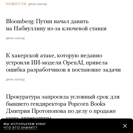
день назад
НОВОСТИ
Bloomberg: Путин начал давить
на Набиуллину из-за ключевой ставки
день назад
К хакерской атаке, которую недавно
устроили ИИ-модели OpenAI, привела
ошибка разработчиков в постановке задачи
день назад
Прокуратура запросила условный срок для
бывшего гендиректора Popcorn Books
Дмитрия Протопопова по делу о продаже
квир-литературы
МЫ ИСПОЛЬЗУЕМ КУКИ!
день назад
ЧТО ЭТО ЗНАЧИТ?