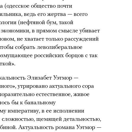
 (одесское общество почти
ильника, ведь его жертва — всего
ологии (нефтяной бум, такой
 экономики, в прямом смысле убивает
овом, не хватает только рассуждений
 чтобы собрать леволиберальное
озмущающее российских борцов с так
ткой».
кальность Элизабет Уэтмор —
чного», утрировано актуального сора
поразительно естественное, живое
елось бы к банальному
у императиву, в ее исполнении
я сложностью, щемящей детальностью,
убиной. Актуальность романа Уэтмор —