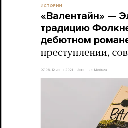
ИСТОРИИ
«Валентайн» — Э
традицию Фолкне
дебютном роман
преступлении, со
07:08, 12 июня 2021
Источник:
Meduza