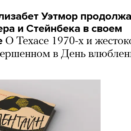
лизабет Уэтмор продолжа
ра и Стейнбека в своем
е
О Техасе 1970-х и жесто
вершенном в День влюбле