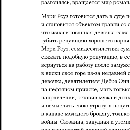
разгоняясь, вращается мир роман
Мэри Роуз готовится дать в суде 
и становится объектом травли со
что изнасилованная девочка сама
губить репутацию хорошего парня 
Мэри Роуз, семидесятилетняя сум
стяжать подобную репутацию, в е
вернуться на работу после замуже
в виски свое горе из-за недавней
девочка, девятилетняя Дебра Эн
на нефтяном прииске, мать тольк
направлении, оставив мужа и дочь
и осмыслить свою утрату, а попу
в канаве молодого бродягу, тольк
войны. Сюзанна, занудная и утом