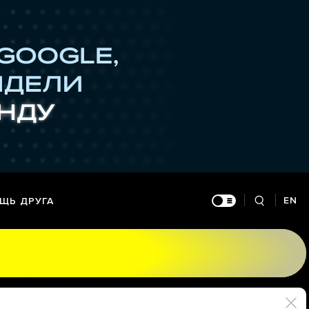
EN
ЩЬ ДРУГА