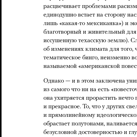
расцвечивает проблемами расизма
единодушно встает на сторону нас
лишь «какая-то мексиканка») и эк
благотворный и живительный для
иссушенную техасскую землю). Сл
об изменениях климата для того,
тематическое бинго, неизменно в
называемой «американской повес
Однако — и в этом заключена уни
из самого что ни на есть «повесто
она ухитряется прорастить нечто 
и прекрасное. То, что у других св
и прямолинейному идеологическом
обрастает полутонами, наливаетс
безусловной достоверностью и гл