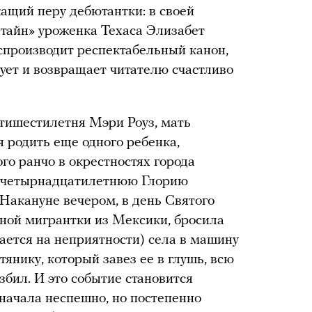
ащий перу дебютантки: в своей
тайн» уроженка Техаса Элизабет
спроизводит респектабельный канон,
рует и возвращает читателю счастливо
тишестилетня Мэри Роуз, мать
 родить еще одного ребенка,
го ранчо в окрестностях города
е четырнадцатилетнюю Глорию
 Накануне вечером, в день Святого
ьной мигрантки из Мексики, бросила
ается на неприятности) села в машину
янику, который завез ее в глушь, всю
збил. И это событие становится
сначала неспешно, но постепенно