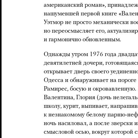
американский роман», принадлеж
нашумевшей первой книге «Вален
Уэтмор не просто механически во
но переосмысляет его, актуализи
и гармонично обновленным.
Однажды утром 1976 года двадца
девятилетней дочери, готовящаяся
открывает дверь своего уединенно
Одесса и обнаруживает на порог
Рамирес, босую и окровавленную.
Валентина, Глория (дочь нелегал
школу, курит, выпивает, напрашив
к незнакомому белому парню-нефт
ночь насиловал, а после зверски и
смысловой осью, вокруг которой 