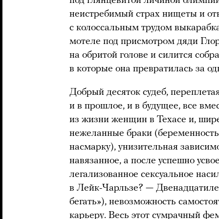
под глянцевитой личиной олимпи
неистребимый страх нищеты и отв
с колоссальным трудом выкарабка
мотеле под присмотром дяди Гло
на обритой голове и силится собра
в которые она превратилась за од
Добрый десяток судеб, переплетая
и в прошлое, и в будущее, все вм
из жизни женщин в Техасе и, шир
нежеланные браки (беременность 
насмарку), унизительная зависимо
навязанное, а после успешно усво
легализованное сексуальное насил
в Лейк-Чарльзе? — Двенадцатилет
бегать»), невозможность самосто
карьеру. Весь этот сумрачный фе