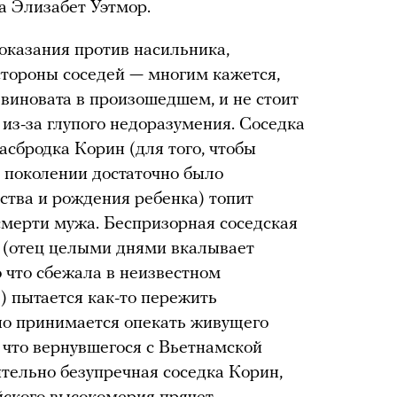
а Элизабет Уэтмор.
показания против насильника,
 стороны соседей — многим кажется,
 виновата в произошедшем, и не стоит
из-за глупого недоразумения. Соседка
асбродка Корин (для того, чтобы
е поколении достаточно было
ства и рождения ребенка) топит
 смерти мужа. Беспризорная соседская
н (отец целыми днями вкалывает
о что сбежала в неизвестном
) пытается как-то пережить
тно принимается опекать живущего
о что вернувшегося с Вьетнамской
ительно безупречная соседка Корин,