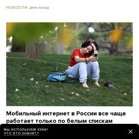
день назад
НОВОСТИ
Мобильный интернет в России все чаще
работает только по белым спискам
Расскажите, как этот режим ограничений вводится
МЫ ИСПОЛЬЗУЕМ КУКИ!
ЧТО ЭТО ЗНАЧИТ?
там, где вы живете