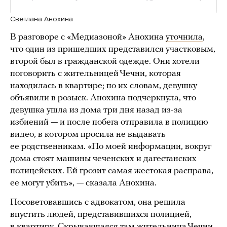
Светлана Анохина
В разговоре с «Медиазоной» Анохина
уточнила
,
что один из пришедших представился участковым,
второй был в гражданской одежде. Они хотели
поговорить с жительницей Чечни, которая
находилась в квартире; по их словам, девушку
объявили в розыск. Анохина подчеркнула, что
девушка ушла из дома три дня назад из-за
избиений — и после побега отправила в полицию
видео, в котором просила не выдавать
ее родственникам. «По моей информации, вокруг
дома стоят машины чеченских и дагестанских
полицейских. Ей грозит самая жестокая расправа,
ее могут убить», — сказала Анохина.
Посоветовавшись с адвокатом, она решила
впустить людей, представившихся полицией,
в квартиру. Скрывавшаяся там жительница Чечни