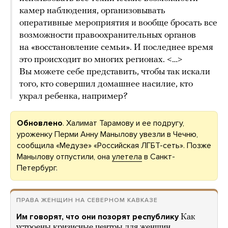
камер наблюдения, организовывать
оперативные мероприятия и вообще бросать все
возможности правооxранительныx органов
на «восстановление семьи». И последнее время
это происxодит во многиx регионаx. <…>
Вы можете себе представить, чтобы так искали
того, кто совершил домашнее насилие, кто
украл ребенка, например?
Обновлено
. Халимат Тарамову и ее подругу,
уроженку Перми Анну Манылову увезли в Чечню,
сообщила «Медузе» «Российская ЛГБТ-сеть». Позже
Манылову отпустили, она
улетела
в Санкт-
Петербург.
ПРАВА ЖЕНЩИН НА СЕВЕРНОМ КАВКАЗЕ
Им говорят, что они позорят республику
Как
устроены кризисные центры для женщин