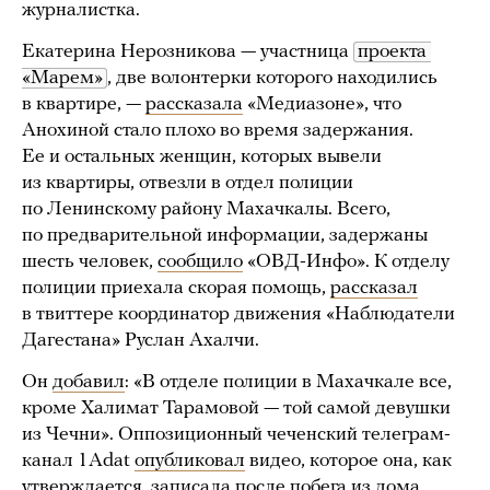
журналистка.
Екатерина Нерозникова — участница
проекта 
«Марем»
, две волонтерки которого находились
в квартире, —
рассказала
«Медиазоне», что
Анохиной стало плохо во время задержания.
Ее и остальных женщин, которых вывели
из квартиры, отвезли в отдел полиции
по Ленинскому району Махачкалы. Всего,
по предварительной информации, задержаны
шесть человек,
сообщило
«ОВД-Инфо». К отделу
полиции приехала скорая помощь,
рассказал
в твиттере координатор движения «Наблюдатели
Дагестана» Руслан Ахалчи.
Он
добавил
: «В отделе полиции в Махачкале все,
кроме Халимат Тарамовой — той самой девушки
из Чечни». Оппозиционный чеченский телеграм-
канал 1Adat
опубликовал
видео, которое она, как
утверждается, записала после побега из дома.