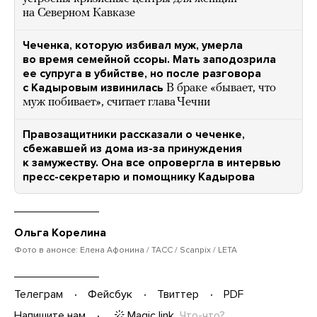
на Северном Кавказе
Чеченка, которую избивал муж, умерла
во время семейной ссоры. Мать заподозрила
ее супруга в убийстве, но после разговора
с Кадыровым извинилась
В браке «бывает, что
муж побивает», считает глава Чечни
Правозащитники рассказали о чеченке,
сбежавшей из дома из-за принуждения
к замужеству. Она все опровергла в интервью
пресс-секретарю и помощнику Кадырова
Ольга Корелина
Фото в анонсе: Елена Афонина / ТАСС / Scanpix / LETA
Телеграм
Фейсбук
Твиттер
PDF
Magic link
Что-что?
Напишите нам