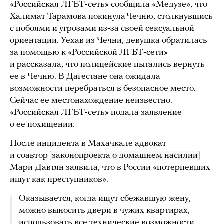
«Российская ЛГБТ-сеть» сообщила «Медузе», что
Халимат Тарамова покинула Чечню, столкнувшись
с побоями и угрозами из-за своей сексуальной
ориентации. Уехав из Чечни, девушка обратилась
за помощью к «Российской ЛГБТ-сети»
и рассказала, что полицейские пытались вернуть
ее в Чечню. В Дагестане она ожидала
возможности перебраться в безопасное место.
Сейчас ее местонахождение неизвестно.
«Российская ЛГБТ-сеть» подала заявление
о ее похищении.
После инцидента в Махачкале адвокат
и соавтор
законопроекта о домашнем насилии
Мари Давтян
заявила
, что в России «потерпевшиx
ищут как преступников».
Оказывается, когда ищут сбежавшую жену,
можно выносить двери в чужиx квартираx,
использовать все теxнические возможности