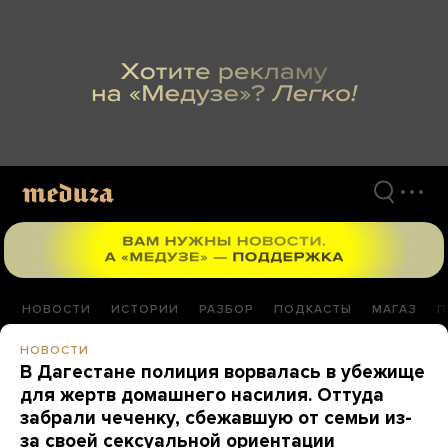
Перейти
к
материалам
НОВОСТИ
ИСТОРИИ
РАЗБОР
ПОДКАСТЫ
МАГАЗ
П
НОВОСТИ
В Дагестане полиция ворвалась в убежище
для жертв домашнего насилия. Оттуда
забрали чеченку, сбежавшую от семьи из-
за своей сексуальной ориентации