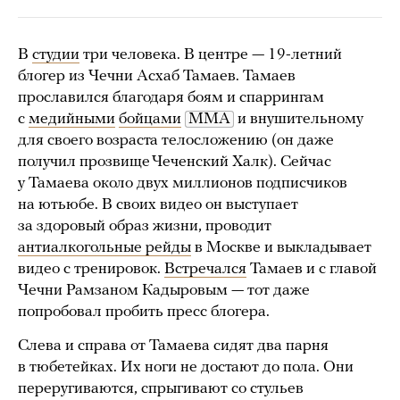
В
студии
три человека. В центре — 19-летний
блогер из Чечни Асхаб Тамаев. Тамаев
прославился благодаря боям и спаррингам
с
медийными
бойцами
ММА
и внушительному
для своего возраста телосложению (он даже
получил прозвище Чеченский Халк). Сейчас
у Тамаева около двух миллионов подписчиков
на ютьюбе. В своих видео он выступает
за здоровый образ жизни, проводит
антиалкогольные рейды
в Москве и выкладывает
видео с тренировок.
Встречался
Тамаев и с главой
Чечни Рамзаном Кадыровым — тот даже
попробовал пробить пресс блогера.
Слева и справа от Тамаева сидят два парня
в тюбетейках. Их ноги не достают до пола. Они
переругиваются, спрыгивают со стульев