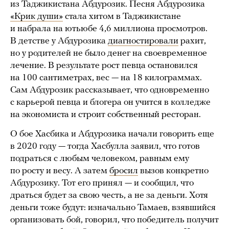
из Таджикистана Абдурозик. Песня Абдурозика
«Крик души»
стала хитом в Таджикистане
и набрала на ютьюбе 4,6 миллиона просмотров.
В детстве у Абдурозика
диагностировали
рахит,
но у родителей не было денег на своевременное
лечение. В результате рост певца остановился
на 100 сантиметрах, вес — на 18 килограммах.
Сам Абдурозик рассказывает, что одновременно
с карьерой певца и блогера он учится в колледже
на экономиста и строит собственный ресторан.
О бое Хасбика и Абдурозика начали говорить еще
в 2020 году — тогда Хасбулла заявил, что готов
подраться с любым человеком, равным ему
по росту и весу. А затем
бросил
вызов конкретно
Абдурозику. Тот его принял — и сообщил, что
драться будет за свою честь, а не за деньги. Хотя
деньги тоже будут: изначально Тамаев, взявшийся
организовать бой, говорил, что победитель получит