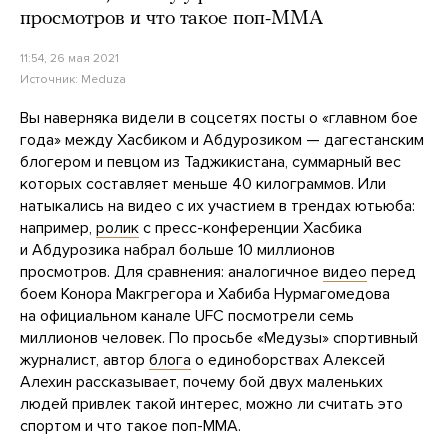
просмотров и что такое поп-ММА
11:54, 26 мая 2021
Источник:
Meduza
Вы наверняка видели в соцсетях посты о «главном бое
года» между Хасбиком и Абдурозиком — дагестанским
блогером и певцом из Таджикистана, суммарный вес
которых составляет меньше 40 килограммов. Или
натыкались на видео с их участием в трендах ютьюба:
например,
ролик
с пресс-конференции Хасбика
и Абдурозика набрал больше 10 миллионов
просмотров. Для сравнения: аналогичное
видео
перед
боем Конора Макгрегора и Хабиба Нурмагомедова
на официальном канале UFC посмотрели семь
миллионов человек. По просьбе «Медузы» спортивный
журналист, автор
блога
о единоборствах Алексей
Алехин рассказывает, почему бой двух маленьких
людей привлек такой интерес, можно ли считать это
спортом и что такое поп-ММА.