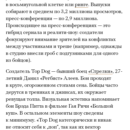
в восьмиугольной клетке или
ринге
. Выпуски
собирают в среднем по 3,2 миллиона просмотров,
пресс-конференции — по 2,9 миллиона.
Происходящее на пресс-конференциях — это
гибрид сериала и реалити-шоу: создатели
фокусируют внимание зрителей на конфликтах
между участниками и треше (например, однажды
в студию внесли гроб с подгузниками для одного
из бойцов).
Создатель Top Dog — бывший боец
«Стрелки»
, 27-
летний Данил «Регбист» Алеев. Бои проходят
в круге, огороженном стогами сена. Бойцы часто
дерутся в трениках и джинсах, их окружает
ревущая толпа. Визуальная эстетика напоминает
бои Брэда Питта в фильме Гая Ричи «Большой
куш». В остальном элементы шоу сведены
к минимуму. «Top Dog категорически и никак
не относит себя к „поп“, так как их вектор