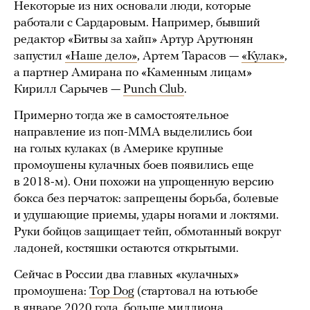
Некоторые из них основали люди, которые
работали с Сардаровым. Например, бывший
редактор «Битвы за хайп» Артур Арутюнян
запустил
«Наше дело»
, Артем Тарасов —
«Кулак»
,
а партнер Амирана по «Каменным лицам»
Кирилл Сарычев —
Punch Club
.
Примерно тогда же в самостоятельное
направление из поп-ММА выделились бои
на голых кулаках (в Америке крупные
промоушены кулачных боев появились еще
в 2018-м). Они похожи на упрощенную версию
бокса без перчаток: запрещены борьба, болевые
и удушающие приемы, удары ногами и локтями.
Руки бойцов защищает тейп, обмотанный вокруг
ладоней, костяшки остаются открытыми.
Сейчас в России два главных «кулачных»
промоушена:
Top Dog
(стартовал на ютьюбе
в январе 2020 года, больше миллиона