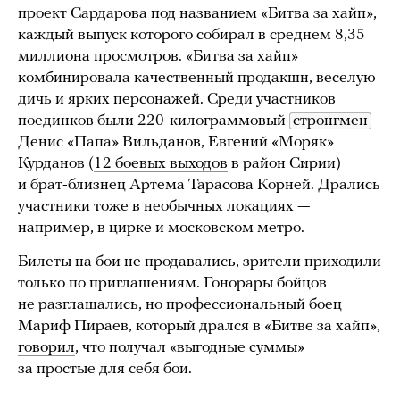
проект Сардарова под названием «Битва за хайп»,
каждый выпуск которого собирал в среднем 8,35
миллиона просмотров. «Битва за хайп»
комбинировала качественный продакшн, веселую
дичь и ярких персонажей. Среди участников
поединков были 220-килограммовый
стронгмен
Денис «Папа» Вильданов, Евгений «Моряк»
Курданов (
12 боевых выходов
в район Сирии)
и брат-близнец Артема Тарасова Корней. Дрались
участники тоже в необычных локациях —
например, в цирке и московском метро.
Билеты на бои не продавались, зрители приходили
только по приглашениям. Гонорары бойцов
не разглашались, но профессиональный боец
Мариф Пираев, который дрался в «Битве за хайп»,
говорил
, что получал «выгодные суммы»
за простые для себя бои.