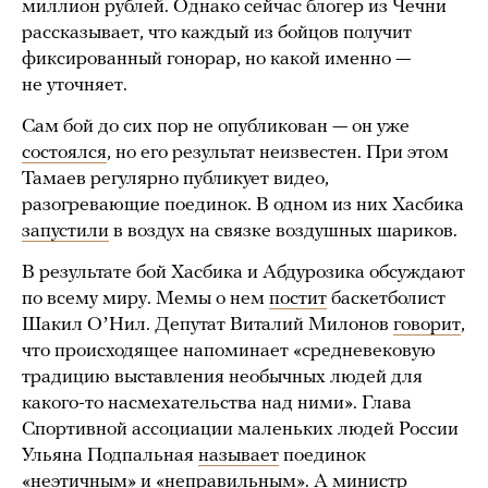
миллион рублей. Однако сейчас блогер из Чечни
рассказывает, что каждый из бойцов получит
фиксированный гонорар, но какой именно —
не уточняет.
Сам бой до сих пор не опубликован — он уже
состоялся
, но его результат неизвестен. При этом
Тамаев регулярно публикует видео,
разогревающие поединок. В одном из них Хасбика
запустили
в воздух на связке воздушных шариков.
В результате бой Хасбика и Абдурозика обсуждают
по всему миру. Мемы о нем
постит
баскетболист
Шакил ОʼНил. Депутат Виталий Милонов
говорит
,
что происходящее напоминает «средневековую
традицию выставления необычных людей для
какого-то насмехательства над ними». Глава
Спортивной ассоциации маленьких людей России
Ульяна Подпальная
называет
поединок
«неэтичным» и «неправильным». А министр