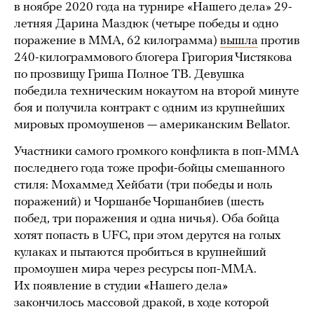
в ноябре 2020 года на турнире «Нашего дела» 29-
летняя Дарина Маздюк (четыре победы и одно
поражение в ММА, 62 килограмма)
вышла
против
240-килограммового блогера Григория Чистякова
по прозвищу Гриша Полное ТВ. Девушка
победила техническим нокаутом на второй минуте
боя и получила контракт с одним из крупнейших
мировых промоушенов — американским Bellator.
Участники самого громкого конфликта в поп-ММА
последнего года тоже профи-бойцы смешанного
стиля: Мохаммед Хейбати (три победы и ноль
поражений) и Чоршанбе Чоршанбиев (шесть
побед, три поражения и одна ничья). Оба бойца
хотят попасть в UFC, при этом дерутся на голых
кулаках и пытаются пробиться в крупнейший
промоушен мира через ресурсы поп-ММА.
Их появление в студии «Нашего дела»
закончилось массовой дракой, в ходе которой