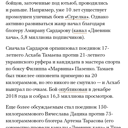
бойцов, заточенные под ютьюб, проводились
и раньше. Например, уже 10 лет существует
промоушен уличных боев
«Стрелка»
. Однако
активно развиваться жанр начал благодаря
блогеру Амирану Сардарову (
канал
«Дневник
хача», 5,8 миллиона подписчиков).
Сначала Сардаров организовал поединок 17-
летнего Асхаба Тамаева против 21-летнего
украинского руфера и кандидата в мастера спорта
по боксу Филиппа «Марвина» Пазенко. Тамаев
был тяжелее оппонента примерно на 20
килограммов, но это никого не смутило — и Асхаб
выиграл по очкам. Бой
опубликован
в декабре
2018 года и собрал 16,3 миллиона просмотров.
Еще более обсуждаемым стал поединок 150-
килограммового Вячеслава Дацика против 75-
килограммового блогера Артема Тарасова (его
совместно провели каналы «Дневник хача» и True