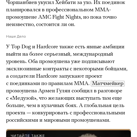
Чоршанбиев укусил Хейбати за ухо. Их поединок
планировался в профессиональном ММА-
промоушене AMC Fight Nights, но пока точно
неизвестно, состоится ли он.
Наше Дело
У Top Dog и Hardcore также есть явные амбиции
выйти на более серьезный, международный
уровень. Оба промоушена уже подписывают
эксклюзивные контракты c некоторыми бойцами,
а создатели Hardcore запускают проект
с поединками по правилам MMA.
Матчмейкер
промоушена Армен Гулян сообщил в разговоре
с «Медузой», что желающих выступать там еще
больше, чем в кулачных боях. А глобальная цель
проекта — конкурировать с профессиональными
российскими и мировыми промоушенами.
ЧИТАЙТЕ ТАКЖЕ