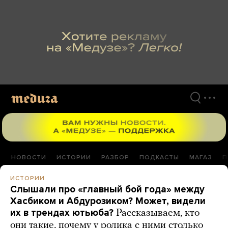
Перейти
к
материалам
НОВОСТИ
ИСТОРИИ
РАЗБОР
ПОДКАСТЫ
МАГАЗ
П
ИСТОРИИ
Слышали про «главный бой года» между
Хасбиком и Абдурозиком? Может, видели
их в трендах ютьюба?
Рассказываем, кто
они такие, почему у ролика с ними столько