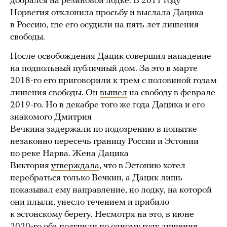
добрался на резиновой лодке. В 2011 году
Норвегия отклонила просьбу и выслала Дацика
в Россию, где его осудили на пять лет лишения
свободы.
После освобождения Дацик совершил нападение
на подпольный публичный дом. За это в марте
2018-го его приговорили к трем с половиной годам
лишения свободы. Он
вышел
на свободу в феврале
2019-го. Но в декабре того же года Дацика и его
знакомого Дмитрия
Вечкина
задержали
по подозрению в попытке
незаконно пересечь границу России и Эстонии
по реке Нарва. Жена Дацика
Виктория
утверждала
, что в Эстонию хотел
перебраться только Вечкин, а Дацик лишь
показывал ему направление, но лодку, на которой
они плыли, унесло течением и прибило
к эстонскому берегу. Несмотря на это, в июне
2020-го оба
получили
по одному году лишения